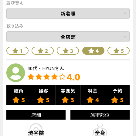
並び替え
絞り込み
1
2
3
4
5
40代・HYUNさん
4.0
施術
接客
雰囲気
料金
予約
5
5
3
4
5
店舗
施術部位
渋谷院
全身