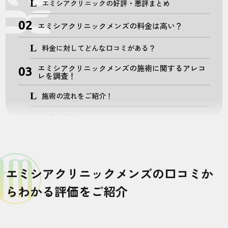
エミシアクリニックの好評・悪評まとめ
エミシアクリニックメンズの料金は高い？
料金に対してどんな口コミがある？
エミシアクリニックメンズの施術に関するアレコ
レを調査！
施術の流れをご紹介！
施術に関する口コミをチェック！
エミシアクリニックメンズの脱毛機は？
ジェントルマックスプロ・プロプラスって何？どん
な特徴があるの？
エミシアクリニックメンズの口コミか
ジェントルマックスプロ・プロプラスは効果あ
らわかる評価をご紹介
る？口コミを見てみよう！
全身脱毛の効果