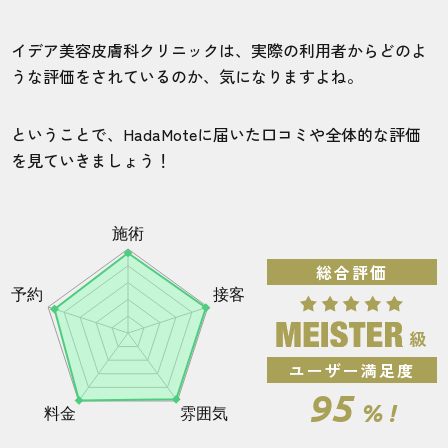
イデア美容皮膚科クリニックで脱毛したらどのく
らいで効果が出る？
イデア美容皮膚科クリニックは、実際の利用者からどのよ
うな評価をされているのか、気になりますよね。
全身脱毛の施術期間と毛量の変化
ヒゲ脱毛の施術期間と毛量の変化
ということで、HadaMoteに届いた口コミや全体的な評価
を見ていきましょう！
VIOの施術期間と毛量の変化
イデア美容皮膚科クリニックの費用やプランをご
紹介！
キャンペーンを利用して費用を安くする？！キャ
ンペーンの内容を見てみよう
総合評価
まずは無料カウンセリングに行くべし！予約の流
れを紹介します
【総評】イデア美容皮膚科クリニックは自分にあ
った脱毛ができるメンズ医療脱毛クリニック！
ユーザー満足度
95
イデア美容皮膚科でよくある質問
% !