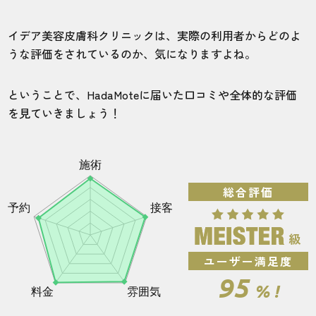
イデア美容皮膚科クリニックで脱毛したらどのく
らいで効果が出る？
イデア美容皮膚科クリニックは、実際の利用者からどのよ
うな評価をされているのか、気になりますよね。
全身脱毛の施術期間と毛量の変化
ヒゲ脱毛の施術期間と毛量の変化
ということで、HadaMoteに届いた口コミや全体的な評価
を見ていきましょう！
VIOの施術期間と毛量の変化
イデア美容皮膚科クリニックの費用やプランをご
紹介！
キャンペーンを利用して費用を安くする？！キャ
ンペーンの内容を見てみよう
総合評価
まずは無料カウンセリングに行くべし！予約の流
れを紹介します
【総評】イデア美容皮膚科クリニックは自分にあ
った脱毛ができるメンズ医療脱毛クリニック！
ユーザー満足度
95
イデア美容皮膚科でよくある質問
% !