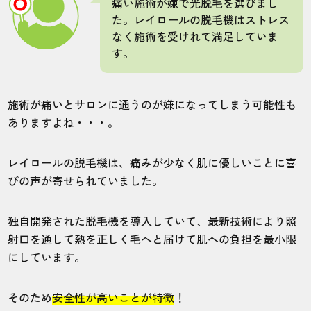
痛い施術が嫌で光脱毛を選びまし
大阪梅田店
全身
た。レイロールの脱毛機はストレス
なく施術を受けれて満足していま
す。
予約の変更やキャンセルなど、厳しすぎる
ルールが多い。仕事している人とか、希望
通り通うの難しいのではないかと感じま
施術が痛いとサロンに通うのが嫌になってしまう可能性も
す。
ありますよね・・・。
レイロールの脱毛機は、痛みが少なく肌に優しいことに喜
10代・オランウータンさん
5.0
びの声が寄せられていました。
施術
接客
雰囲気
料金
予約
独自開発された脱毛機を導入していて、最新技術により照
5
5
5
5
5
射口を通して熱を正しく毛へと届けて肌への負担を最小限
にしています。
店舗
施術部位
そのため
安全性が高いことが特徴
！
新宿本店
VIO