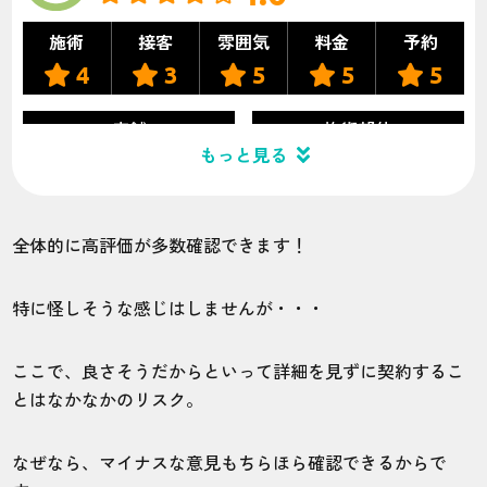
施術
接客
雰囲気
料金
予約
4
3
5
5
5
店舗
施術部位
もっと見る
松本店
全身
全体的に高評価が多数確認できます！
施術を担当してくれる人によって照射に差
があるように感じます。
特に怪しそうな感じはしませんが・・・
ここで、良さそうだからといって詳細を見ずに契約するこ
20代・H・Oさん
4.0
とはなかなかのリスク。
施術
接客
雰囲気
料金
予約
なぜなら、マイナスな意見もちらほら確認できるからで
3
4
5
5
5