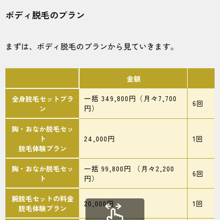
施術
接客
雰囲気
料金
予約
ボディ脱毛のプラン
5
5
5
5
5
店舗
施術部位
まずは、ボディ脱毛のプランから見ていきます。
大阪梅田店
ヒゲ
金額
一括 349,800円（月々7,700
全身脱毛セットプラ
6回
最安値を謳っているだけあってコスパが良
円）
ン
く学生でも通えています。
胸・おなか脱毛セッ
ト
24,000円
1回
脱毛体験プラン
10代・RRさん
5.0
胸・おなか脱毛セッ
一括 99,800円 （月々2,200
6回
ト
円）
施術
接客
雰囲気
料金
予約
腕脱毛セットの料金
20,000円
1回
5
5
5
5
5
脱毛体験プラン