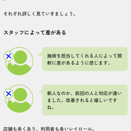
店舗
施術部位
それぞれ詳しく見ていきましょう。
松本店
全身
スタッフによって差がある
施術するスタッフによって照射のしかたに
時々差があるように感じます。それ以外
は、店内が綺麗で通いやすいので満足して
施術を担当してくれる人によって照
います。
射に差があるように感じます。
30代・Demonさん
4.0
新人なのか、前回の人と対応が違い
ました。改善されると嬉しいです
施術
接客
雰囲気
料金
予約
ね。
3
3
5
5
5
店舗
施術部位
店舗も多くあり、利用者も多いレイロール。