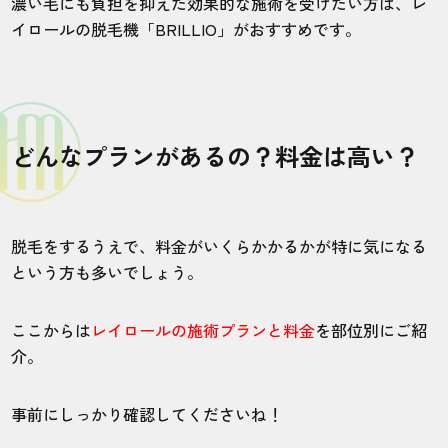
濃い毛にも負担を抑えた効果的な施術を受けたい方は、レ
4.0
イロールの脱毛機「BRILLIO」がおすすめです。
施術
接客
雰囲気
料金
予約
4
4
4
4
5
店舗
施術部位
どんなプランがあるの？料金は高い？
上野御徒町店
全身
脱毛をするうえで、料金がいくらかかるかが特に気になる
以前通っていたクリニックは予約が取れず
という方も多いでしょう。
困っていましたが、レイロールは予約が取
りやすくて助かります。
ここからは
レイロールの施術プランと料金
を部位別にご紹
介。
10代・銀ちゃんさん
5.0
事前にしっかり確認してくださいね！