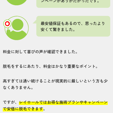
ンペーンがありがたかったです。
施術
接客
雰囲気
料金
予約
3
4
5
5
5
最安値保証もあるので、思ったより
安くて驚きました。
店舗
施術部位
新宿本店
ヒゲ
料金に対して喜びの声が確認できました。
20分目安と書いてあった施術時間、5分ほど
脱毛をするにあたり、料金はかなり重要なポイント。
で終わってしまい残念でした。重ねて照射
してほしかったです。
高すぎては通い続けることが現実的に厳しいという方も少
なくありません。
30代・Junさん
4.0
ですが、
レイロールではお得な施術プランやキャンペーン
で安価に脱毛できます
。
施術
接客
雰囲気
料金
予約