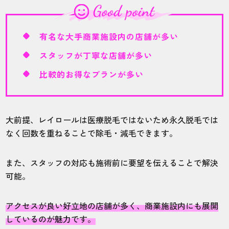
形を整えて清潔感を出したかったので、都
度払いでパーツの脱毛をしました。10回で
かなり理想の状態になったので良かったで
有名な大手商業施設内の店舗が多い
す。
スタッフが丁寧な店舗が多い
比較的お得なプランが多い
40代・ごま油さん
5.0
大前提、レイロールは医療脱毛ではないため永久脱毛では
施術
接客
雰囲気
料金
予約
なく回数を重ねることで除毛・減毛できます。
5
5
5
5
5
また、スタッフの対応も施術前に要望を伝えることで解決
店舗
施術部位
可能。
松本店
手腕あし
アクセスが良い好立地の店舗が多く、商業施設内にも展開
しているのが魅力です。
自分の毛がかなり頑固なので、本当に減る