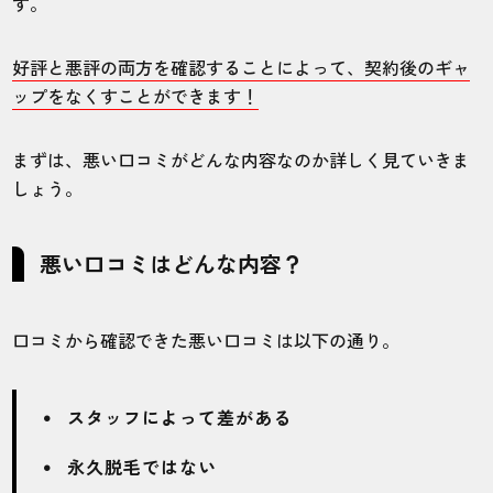
す。
店舗
施術部位
好評と悪評の両方を確認することによって、契約後のギャ
ップをなくすことができます！
池袋店
ヒゲ
まずは、悪い口コミがどんな内容なのか詳しく見ていきま
しょう。
施術する人によって照射のし方が違うのが
気になりました。そこだけ改善されて欲し
いです。
悪い口コミはどんな内容？
30代・マルコポーロさん
口コミから確認できた悪い口コミは以下の通り。
4.0
施術
接客
雰囲気
料金
予約
スタッフによって差がある
3
4
5
5
5
永久脱毛ではない