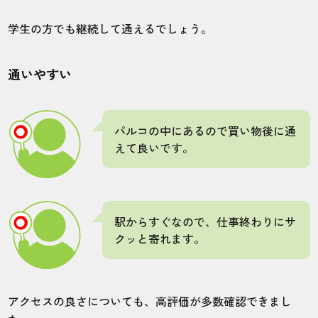
3
5
4
5
4
学生の方でも継続して通えるでしょう。
店舗
施術部位
通いやすい
上野御徒町店
ヒゲ
パルコの中にあるので買い物後に通
ヒゲ脱毛の鼻下は痛みを感じました。他は
えて良いです。
そこまで痛くなく施術を受けられました。
10代・たこ焼きさん
駅からすぐなので、仕事終わりにサ
4.0
クッと寄れます。
施術
接客
雰囲気
料金
予約
5
3
5
4
5
アクセスの良さについても、高評価が多数確認できまし