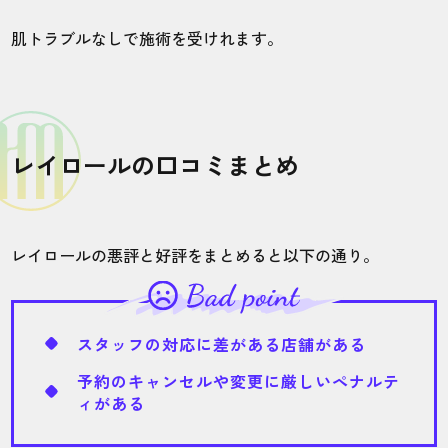
肌トラブルなしで施術を受けれます。
将来のことを考えて、VIOの6回コースを選
びました。追加で計15回ほどになりました
が、頑固な毛もツルツルになり満足です。
レイロールの口コミまとめ
20代・YUさん
5.0
レイロールの悪評と好評をまとめると以下の通り。
施術
接客
雰囲気
料金
予約
5
5
5
5
5
店舗
施術部位
スタッフの対応に差がある店舗がある
予約のキャンセルや変更に厳しいペナルテ
立川店
VIO
ィがある