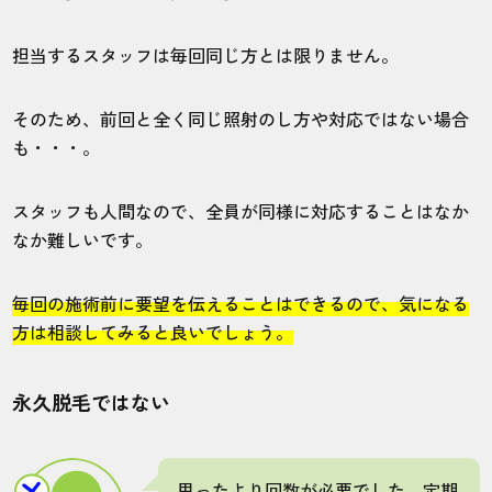
池袋店
ヒゲ
担当するスタッフは毎回同じ方とは限りません。
体験で行きましたが、勧誘やお会計忘れが
そのため、前回と全く同じ照射のし方や対応ではない場合
あって不信感ありました。
も・・・。
スタッフも人間なので、全員が同様に対応することはなか
20代・りったさん
なか難しいです。
4.0
毎回の施術前に要望を伝えることはできるので、気になる
施術
接客
雰囲気
料金
予約
方は相談してみると良いでしょう。
3
4
5
5
5
店舗
施術部位
永久脱毛ではない
新宿本店
全身
思ったより回数が必要でした。定期