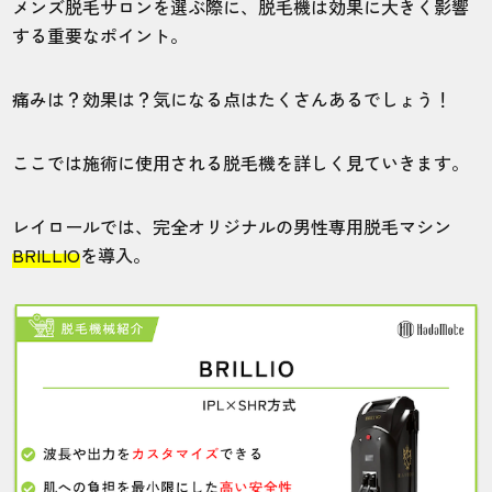
りから効果を感じて、10回で自己処理がラ
メンズ脱毛サロンを選ぶ際に、脱毛機は効果に大きく影響
クになりました。
する重要なポイント。
痛みは？効果は？気になる点はたくさんあるでしょう！
40代・海人さん
4.0
ここでは施術に使用される脱毛機を詳しく見ていきます。
施術
接客
雰囲気
料金
予約
5
4
4
3
4
レイロールでは、完全オリジナルの男性専用脱毛マシン
BRILLIO
を導入。
店舗
施術部位
鹿児島店
ヒゲ
都度払いで計13回でかなりツルツルになり
ました。毛が濃いので心配していました
が、満足です。