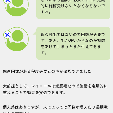
的に施術受けないとなくならないで
20分目安と書いてあった施術時間、5分ほど
すね。
で終わってしまい残念でした。重ねて照射
してほしかったです。
永久脱毛ではないので回数が必要で
40代・ラム酒さん
す。あと、毛が濃いからなのか期間
4.0
をあけてしまうとまた生えてきま
す。
施術
接客
雰囲気
料金
予約
3
5
5
4
5
施術回数がある程度必要との声が確認できました。
店舗
施術部位
大前提として、レイロールは光脱毛なので施術を定期的に
重ねることで効果を実感できます。
上野御徒町店
ヒゲ
個人差はありますが、人によっては回数が増えたり長期戦
毛が濃いからか効果を感じるまでに回数が