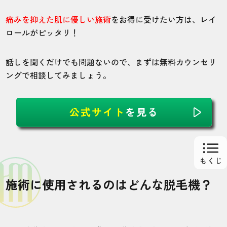
のか心配でしたが15回でかなり減ってツル
痛みを抑えた肌に優しい施術
をお得に受けたい方は、レイ
ツル状態が現実的になりました。
ロールがピッタリ！
20代・寝る間もない左雲佑汰郎さん
話しを聞くだけでも問題ないので、まずは無料カウンセリ
4.0
ングで相談してみましょう。
施術
接客
雰囲気
料金
予約
公式サイト
を見る
4
4
3
4
4
店舗
施術部位
上野御徒町店
ヒゲ
施術に使用されるのはどんな脱毛機？
ヒゲが濃くてコンプレックスだったため、
ヒゲ脱毛プランを選択しました。5回目あた