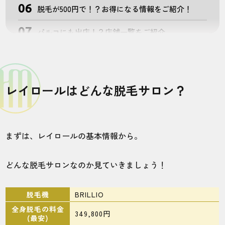
脱毛が500円で！？お得になる情報をご紹介！
パルコにも出店！？店舗一覧をご紹介
人気店舗を利用する方の口コミは？
無料カウンセリング予約の流れ
レイロールはどんな脱毛サロン？
［まとめ］レイロールはこんな人におすすめなメ
ンズ脱毛サロンだった！！
よくある質問
まずは、レイロールの基本情報から。
他のメンズ脱毛サロンの口コミ・評判が知りたい
方はこちら！！
どんな脱毛サロンなのか見ていきましょう！
脱毛機
BRILLIO
全身脱毛の料金
349,800円
(最安)