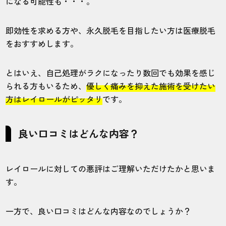
になる可能性も・・・。
必要でした。
即効性を求める方や、永久脱毛を目指したい方は医療脱毛
をおすすめします。
20代・まるてんさん
4.0
とはいえ、自己処理がラクになったり数回でも効果を感じ
施術
接客
雰囲気
料金
予約
られる方もいるため、
優しく痛みを抑えた施術を受けたい
3
4
5
5
5
方はレイロールがピッタリ
です。
店舗
施術部位
良い口コミはどんな内容？
長野駅前店
全身
レイロールに対しての悪評はご理解いただけたかと思いま
す。
女性スタッフの対応がかなり雑に感じまし
た。決して安くはない金額を払うので、あ
る程度しっかりとした対応は望みます。
一方で、良い口コミはどんな内容なのでしょうか？