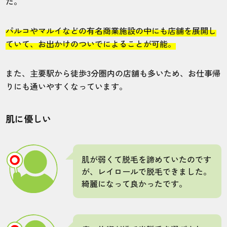
た。
店舗
施術部位
パルコやマルイなどの有名商業施設の中にも店舗を展開し
長野駅前店
全身
ていて、お出かけのついでによることが可能。
女性スタッフの対応がかなり雑に感じまし
また、主要駅から徒歩3分圏内の店舗も多いため、お仕事帰
た。決して安くはない金額を払うので、あ
りにも通いやすくなっています。
る程度しっかりとした対応は望みます。
肌に優しい
40代・海賊王さん
4.0
肌が弱くて脱毛を諦めていたのです
施術
接客
雰囲気
料金
予約
が、レイロールで脱毛できました。
4
4
5
5
3
綺麗になって良かったです。
店舗
施術部位