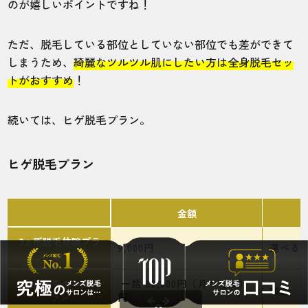
のが嬉しいポイントですね！
有楽町マルイ店
手腕あし
ただ、脱毛している部位としていない部位でも差ができて
希望部位で細かくプランが分かれていてす
しまうため、
綺麗なツルツル肌にしたい方は全身脱毛セッ
ごく良かったです。ピンポイントで脱毛で
トがおすすめ
！
きました。
続いては、ヒゲ脱毛プラン。
30代・大智さん
5.0
ヒゲ脱毛プラン
施術
接客
雰囲気
料金
予約
5
5
5
5
5
金額
店舗
施術部位
3ヵ所脱毛体験プラ
9,000円
選べる
ン
鹿児島店
全身
3ヵ所脱毛セットプ
一括 69,800円（月々1,500
10回
ラン
円）