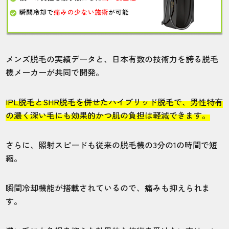
20代・航さん
5.0
メンズ脱毛の実績データと、日本有数の技術力を誇る脱毛
施術
接客
雰囲気
料金
予約
機メーカーが共同で開発。
5
5
5
5
5
IPL脱毛とSHR脱毛を併せたハイブリッド脱毛で、男性特有
店舗
施術部位
の濃く深い毛にも効果的かつ肌の負担は軽減できます。
新宿本店
全身
さらに、照射スピードも従来の脱毛機の3分の1の時間で短
縮。
管理システムで予約もスムーズに取れてあ
りがたいです。
瞬間冷却機能が搭載されているので、痛みも抑えられま
す。
40代・スズキさん