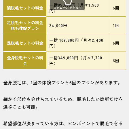
店舗
施術部位
一括89,800円（月々1,900
腕脱毛セットの料金
6回
スクロールできます
円）
錦糸町店
ヒゲ
足脱毛セットの料金
24,000円
1回
脱毛体験プラン
一括 109,800円（月々2,400
パルコの中にあって、買い物ついでにも寄
足脱毛セットの料金
6回
円）
れてありがたいです。
全身脱毛セットの料
一括349,800円（月々7,700
6回
金
円）
20代・ゆうとさん
5.0
全身脱毛は、1回の体験プランと6回のプランがあります。
施術
接客
雰囲気
料金
予約
細かく部位も分けられているため、脱毛したい箇所だけを
5
5
5
5
5
選ぶことも可能。
店舗
施術部位
希望部位が決まっている方は、ピンポイントで脱毛できる