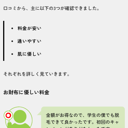
口コミから、主に以下の3つが確認できました。
30代・TAPPEさん
4.0
料金が安い
施術
接客
雰囲気
料金
予約
通いやすい
4
3
4
5
5
肌に優しい
店舗
施術部位
池袋店
ヒゲ
それぞれを詳しく見ていきます。
お財布に優しい料金
体験で行きましたが、勧誘やお会計忘れが
あって不信感ありました。
金額がお得なので、学生の僕でも脱
30代・パスタ大好きさん
毛できて良かったです。初回のキャ
4.0