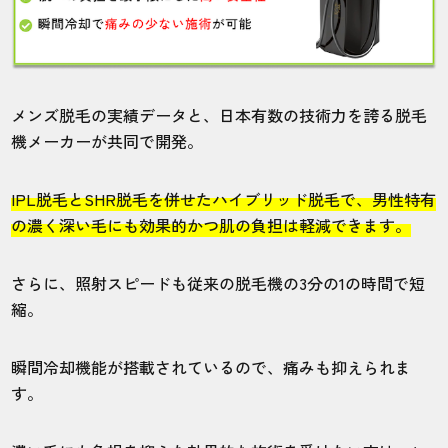
回数は必要でしたが、気になっていたヒゲ
が綺麗になりました。
20代・真摯さん
メンズ脱毛の実績データと、日本有数の技術力を誇る脱毛
5.0
機メーカーが共同で開発。
施術
接客
雰囲気
料金
予約
IPL脱毛とSHR脱毛を併せたハイブリッド脱毛で、男性特有
5
5
5
5
5
の濃く深い毛にも効果的かつ肌の負担は軽減できます。
店舗
施術部位
さらに、照射スピードも従来の脱毛機の3分の1の時間で短
縮。
有楽町マルイ店
ヒゲ
瞬間冷却機能が搭載されているので、痛みも抑えられま
ヒゲ脱毛の鼻下は痛みを感じました。他は
す。
そこまで痛くなく施術を受けられました。