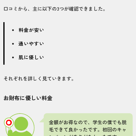
も寄りやすいです。
口コミから、主に以下の3つが確認できました。
10代・ゆめとさん
料金が安い
5.0
通いやすい
施術
接客
雰囲気
料金
予約
肌に優しい
5
5
5
5
5
店舗
施術部位
それぞれを詳しく見ていきます。
錦糸町店
ヒゲ
お財布に優しい料金
顔の脱毛をしています。対応してくれるス
タッフさんがみなさん優しいです。施術に
金額がお得なので、学生の僕でも脱
ついては痛みはなく、拭き取りも丁寧に対
毛できて良かったです。初回のキャ
応してくれました。他の部位もお願いした