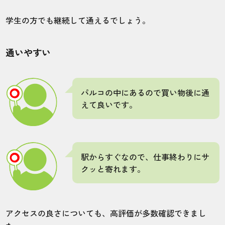
学生の方でも継続して通えるでしょう。
20代・りょうさん
5.0
通いやすい
施術
接客
雰囲気
料金
予約
5
5
5
5
4
パルコの中にあるので買い物後に通
えて良いです。
店舗
施術部位
新宿本店
VIO
駅からすぐなので、仕事終わりにサ
クッと寄れます。
アクセスがすごく良いのですが、時々予約
が埋まっています。
アクセスの良さについても、高評価が多数確認できまし
10代・ととろさん