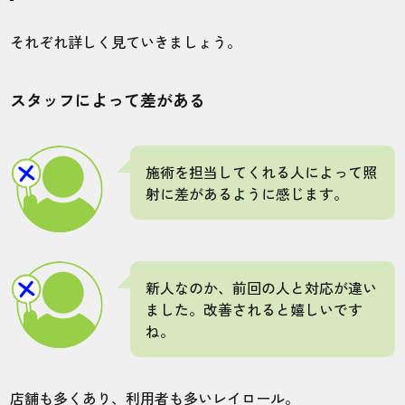
店舗
施術部位
それぞれ詳しく見ていきましょう。
渋谷モディ店
全身
スタッフによって差がある
優しい方が多いですし、丁寧に施術してく
れるので安心できます。問題ありません
よ。
施術を担当してくれる人によって照
射に差があるように感じます。
30代・Vickyさん
5.0
新人なのか、前回の人と対応が違い
施術
接客
雰囲気
料金
予約
ました。改善されると嬉しいです
5
5
5
5
5
ね。
店舗
施術部位
店舗も多くあり、利用者も多いレイロール。