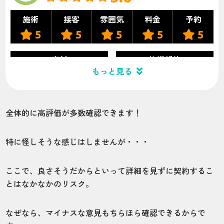
施術
接客
雰囲気
料金
予約
5
5
5
5
5
店舗
施術部位
もっと見る
新宿本店
全身
全体的に高評価が多数確認できます！
金額がお得なので、学生の僕でも脱毛でき
て良かったです。初回のキャンペーンがあ
特に怪しそうな感じはしませんが・・・
りがたかったです。
ここで、良さそうだからといって詳細を見ずに契約するこ
40代・raiziさん
とはなかなかのリスク。
5.0
なぜなら、マイナスな意見もちらほら確認できるからで
施術
接客
雰囲気
料金
予約