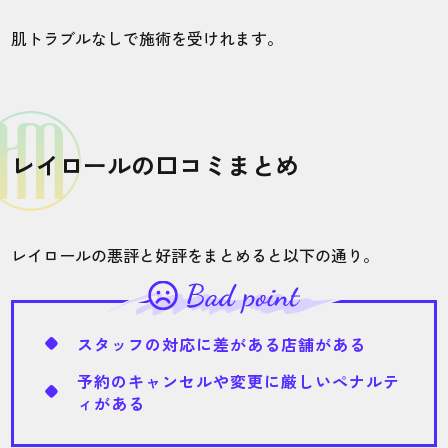
店舗
施術部位
肌トラブルなしで施術を受けれます。
千葉店
全身
レイロールの口コミまとめ
別のサロンで昔脱毛をしていて、残ってい
たヒジ下だけを脱毛したくてレイロールを
選びました。ピンポイントの箇所で選べて
ありがたいです。
レイロールの悪評と好評をまとめると以下の通り。
40代・ka-zuさん
5.0
スタッフの対応に差がある店舗がある
予約のキャンセルや変更に厳しいペナルテ
施術
接客
雰囲気
料金
予約
ィがある
5
5
5
5
5