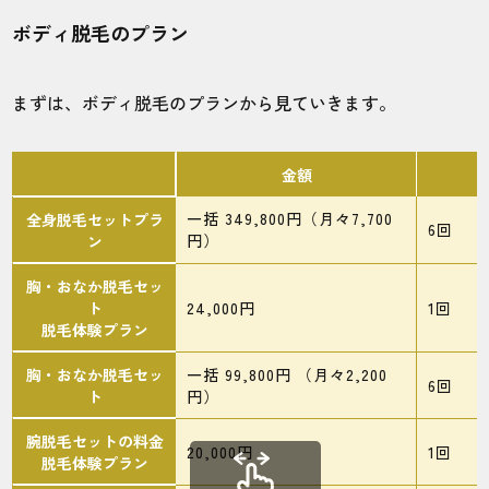
ボディ脱毛のプラン
30代・ダンブルドアさん
5.0
まずは、ボディ脱毛のプランから見ていきます。
施術
接客
雰囲気
料金
予約
5
5
5
5
3
金額
店舗
施術部位
一括 349,800円（月々7,700
全身脱毛セットプラ
6回
円）
ン
大阪梅田店
VIO
胸・おなか脱毛セッ
ト
24,000円
1回
脱毛体験プラン
予約の変更やキャンセルなど、厳しすぎる
ルールが多い。仕事している人とか、希望
胸・おなか脱毛セッ
一括 99,800円 （月々2,200
6回
通り通うの難しいのではないかと感じま
ト
円）
す。
腕脱毛セットの料金
20,000円
1回
脱毛体験プラン