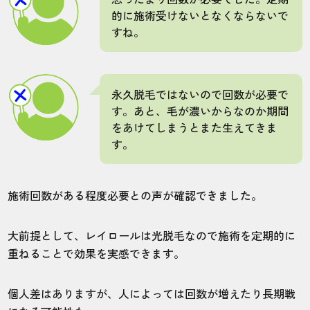
的に施術受けないとなくならないで
すね。
行きやすい場所なので選びましたが、値段
も良心的で良かったのです。スタッフさん
も丁寧。
永久脱毛ではないので回数が必要で
す。あと、毛が濃いからなのか期間
40代・くまもんさん
をあけてしまうとまた生えてきま
5.0
す。
施術
接客
雰囲気
料金
予約
施術回数がある程度必要との声が確認できました。
5
5
5
5
5
店舗
施術部位
大前提として、レイロールは光脱毛なので施術を定期的に
重ねることで効果を実感できます。
鹿児島店
全身
個人差はありますが、人によっては回数が増えたり長期戦