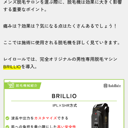
メンズ脱毛サロンを選ぶ際に、脱毛機は効果に大きく影響
する重要なポイント。
ヒゲ脱毛を受けました。思ったより痛かっ
たのでビックリ。ただ、効果はしっかりあ
痛みは？効果は？気になる点はたくさんあるでしょう！
ったので良かったのです。
ここでは施術に使用される脱毛機を詳しく見ていきます。
20代・あのまろさん
5.0
レイロールでは、完全オリジナルの男性専用脱毛マシン
BRILLIO
を導入。
施術
接客
雰囲気
料金
予約
5
5
5
5
5
店舗
施術部位
鹿児島店
ヒゲ