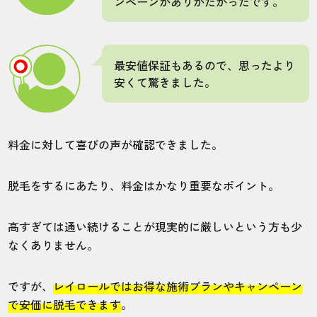
ンペーンがありがたかったです。
いです。
20代・いけふくろうさん
最安値保証もあるので、思ったより
5.0
安くて驚きました。
施術
接客
雰囲気
料金
予約
5
5
5
5
5
料金に対して喜びの声が確認できました。
店舗
施術部位
脱毛をするにあたり、料金はかなり重要なポイント。
池袋店
全身
高すぎては通い続けることが現実的に厳しいという方も少
なくありません。
空いていれば当日予約も可能なので、予約
の取りやすさ抜群です。脱毛効果もしっか
ですが、
レイロールではお得な施術プランやキャンペーン
り感じているので満足しております。首都
で安価に脱毛できます
。
圏の方は池袋店がおすすめです。