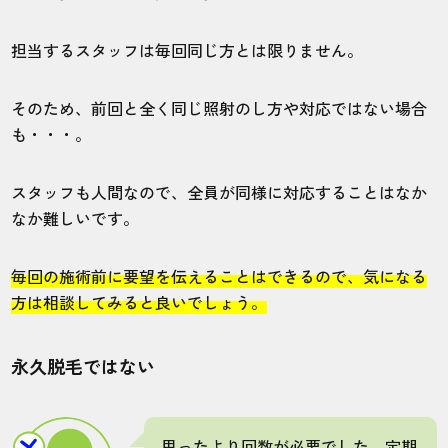
松本店
ヒゲ
担当するスタッフは毎回同じ方とは限りません。
ヒゲ脱毛をしていますが、毎回状態を確認
してくれるため安心して施術を受けれま
そのため、前回と全く同じ照射のし方や対応ではない場合
す。効果も徐々に感じられているので、綺
も・・・。
麗になるのが楽しみです。
スタッフも人間なので、全員が同様に対応することはなか
なか難しいです。
10代・カペリーさん
5.0
毎回の施術前に要望を伝えることはできるので、気になる
施術
接客
雰囲気
料金
予約
方は相談してみると良いでしょう。
5
5
5
5
5
永久脱毛ではない
店舗
施術部位
鹿児島店
全身
思ったより回数が必要でした。定期