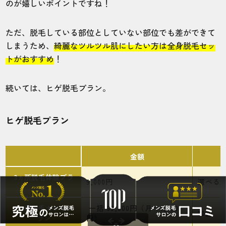
のが嬉しいポイントですね！
施術
接客
雰囲気
料金
予約
ただ、脱毛している部位としていない部位でも差ができて
5
5
5
5
5
しまうため、
綺麗なツルツル肌にしたい方は全身脱毛セッ
トがおすすめ
！
店舗
施術部位
続いては、ヒゲ脱毛プラン。
渋谷モディ店
ヒゲ
ヒゲ脱毛プラン
高い脱毛は金銭的に厳しく、全国最安値を
保証しているレイロールに決めました。入
会金等もなかったので安心しています。
金額
3ヵ所脱毛体験プラ
9,000円
選べる
30代・ヒロカミさん
ン
5.0
3ヵ所脱毛セットプ
一括 69,800円（月々1,500
10回
ラン
円）
施術
接客
雰囲気
料金
予約