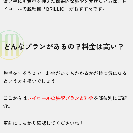
濃い毛にも負担を抑えた効果的な施術を受けたい方は、レ
20代・ダストさん
イロールの脱毛機「BRILLIO」がおすすめです。
5.0
施術
接客
雰囲気
料金
予約
4
4
5
5
5
どんなプランがあるの？料金は高い？
店舗
施術部位
大宮店
ヒゲ
脱毛をするうえで、料金がいくらかかるかが特に気になる
という方も多いでしょう。
優しく丁寧に施術してもらいましたが、細
ここからは
レイロールの施術プランと料金
を部位別にご紹
かいところまで対応してもらえず、施術時
介。
間も数分1回照射しただけで終わってしまい
残念です。重ねて照射することはなく、そ
の点も残念に感じました。
事前にしっかり確認してくださいね！