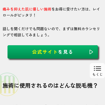
立川店
全身
痛みを抑えた肌に優しい施術
をお得に受けたい方は、レイ
ロールがピッタリ！
通い放題で全身脱毛をしていますが、10回
ほどで自己処理が必要なくなってかなり嬉
話しを聞くだけでも問題ないので、まずは無料カウンセリ
しいです。
ングで相談してみましょう。
30代・はまかぜさん
公式サイト
を見る
5.0
施術
接客
雰囲気
料金
予約
4
5
5
5
5
施術に使用されるのはどんな脱毛機？
店舗
施術部位
新宿本店
ヒゲ