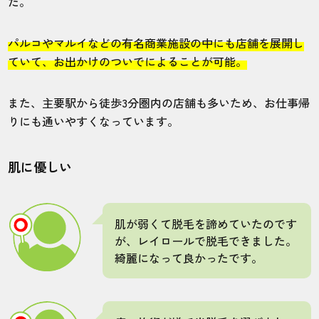
た。
5.0
パルコやマルイなどの有名商業施設の中にも店舗を展開し
施術
接客
雰囲気
料金
予約
ていて、お出かけのついでによることが可能。
5
5
5
5
5
また、主要駅から徒歩3分圏内の店舗も多いため、お仕事帰
店舗
施術部位
りにも通いやすくなっています。
新宿本店
ヒゲ
肌に優しい
体験を新宿店で受けましたが、みなさん優
しく緊張せず行って良かったです。
肌が弱くて脱毛を諦めていたのです
が、レイロールで脱毛できました。
綺麗になって良かったです。
30代・maruさん
5.0