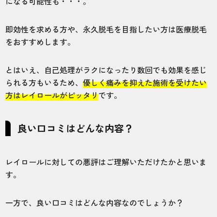
になる可能性も・・・。
半年ほど通っていますが、効果を実感して
います。時間の融通も効くので助かりま
即効性を求める方や、永久脱毛を目指したい方は医療脱毛
す。
をおすすめします。
30代・くれないさん
とはいえ、自己処理がラクになったり数回でも効果を感じ
5.0
られる方もいるため、
優しく痛みを抑えた施術を受けたい
方はレイロールがピッタリ
です。
施術
接客
雰囲気
料金
予約
5
5
5
5
5
良い口コミはどんな内容？
店舗
施術部位
レイロールに対しての悪評はご理解いただけたかと思いま
錦糸町店
全身
す。
お店の雰囲気も良くて、長く通っていま
一方で、良い口コミはどんな内容なのでしょうか？
す。アクセスも良いので出かけたついでに