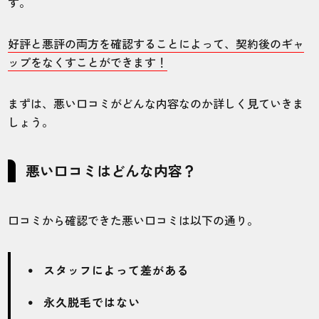
す。
5
5
5
5
4
好評と悪評の両方を確認することによって、契約後のギャ
店舗
施術部位
ップをなくすことができます！
立川店
全身
まずは、悪い口コミがどんな内容なのか詳しく見ていきま
しょう。
受付のスタッフも看護師さんもすごくいい
人で良かったです！
悪い口コミはどんな内容？
20代・ゆんほさん
口コミから確認できた悪い口コミは以下の通り。
5.0
施術
接客
雰囲気
料金
予約
スタッフによって差がある
5
5
5
5
5
永久脱毛ではない