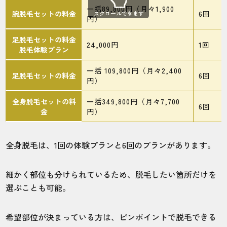
10代・Hellhoundさん
一括89,800円（月々1,900
腕脱毛セットの料金
6回
スクロールできます
5.0
円）
足脱毛セットの料金
施術
接客
雰囲気
料金
予約
24,000円
1回
脱毛体験プラン
5
5
5
5
5
一括 109,800円（月々2,400
足脱毛セットの料金
6回
円）
店舗
施術部位
全身脱毛セットの料
一括349,800円（月々7,700
6回
町田モディ店
手腕あし
金
円）
全身脱毛は、1回の体験プランと6回のプランがあります。
いつも買い物に行くショッピングモールに
店舗があるため通いやすくてありがたいで
す。
細かく部位も分けられているため、脱毛したい箇所だけを
選ぶことも可能。
40代・フェニックスさん
希望部位が決まっている方は、ピンポイントで脱毛できる
5.0