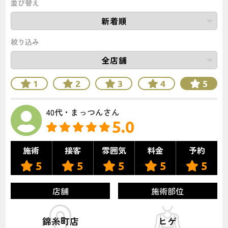
並び替え
絞り込み
1
2
3
4
5
40代・まっつんさん
5.0
施術
接客
雰囲気
料金
予約
5
5
5
5
5
店舗
施術部位
錦糸町店
ヒゲ