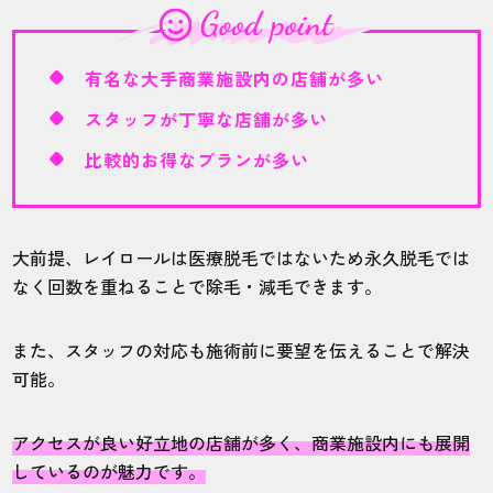
店舗
施術部位
有名な大手商業施設内の店舗が多い
松本店
全身
スタッフが丁寧な店舗が多い
パーツごとや、回数ごとのプランなど豊富
比較的お得なプランが多い
に用意されていて、自分にあった施術プラ
ンを提案していただけて満足です。
大前提、レイロールは医療脱毛ではないため永久脱毛では
なく回数を重ねることで除毛・減毛できます。
30代・TOMAさん
5.0
また、スタッフの対応も施術前に要望を伝えることで解決
施術
接客
雰囲気
料金
予約
可能。
5
5
5
5
5
アクセスが良い好立地の店舗が多く、商業施設内にも展開
店舗
施術部位
しているのが魅力です。