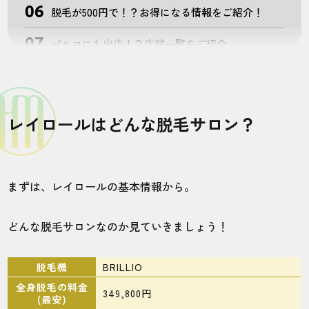
脱毛が500円で！？お得になる情報をご紹介！
パルコにも出店！？店舗一覧をご紹介
人気店舗を利用する方の口コミは？
無料カウンセリング予約の流れ
レイロールはどんな脱毛サロン？
［まとめ］レイロールはこんな人におすすめなメ
ンズ脱毛サロンだった！！
よくある質問
まずは、レイロールの基本情報から。
他のメンズ脱毛サロンの口コミ・評判が知りたい
方はこちら！！
どんな脱毛サロンなのか見ていきましょう！
脱毛機
BRILLIO
全身脱毛の料金
349,800円
(最安)