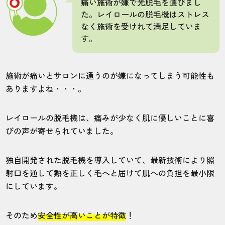
施術
接客
雰囲気
料金
予約
痛い施術が嫌で光脱毛を選びまし
た。レイロールの脱毛機はストレス
5
5
5
5
5
なく施術を受けれて満足していま
す。
店舗
施術部位
新宿本店
全身
施術が痛いとサロンに通うのが嫌になってしまう可能性も
ありますよね・・・。
スタッフさんも優しく、落ち着いた空間な
レイロールの脱毛機は、痛みが少なく肌に優しいことに喜
ので、リラックスして施術を受けることが
できます。
びの声が寄せられていました。
独自開発された脱毛機を導入していて、最新技術により照
40代・KEIさん
射口を通して熱を正しく毛へと届けて肌への負担を最小限
5.0
にしています。
施術
接客
雰囲気
料金
予約
そのため
安全性が高いことが特徴
！
5
5
5
5
5