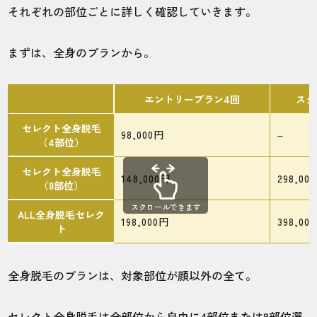
それぞれの部位ごとに詳しく確認していきます。
まずは、全身のプランから。
エントリープラン4回
スタ
セレクト全身脱毛
98,000円
–
（4部位）
セレクト全身脱毛
148,000円
298,00
（8部位）
スクロールできます
ALL全身脱毛セレク
198,000円
398,00
ト
全身脱毛のプランは、対象部位が顔以外の全て。
セレクト全身脱毛は全部位から自由に
4部位
または
8部位
選