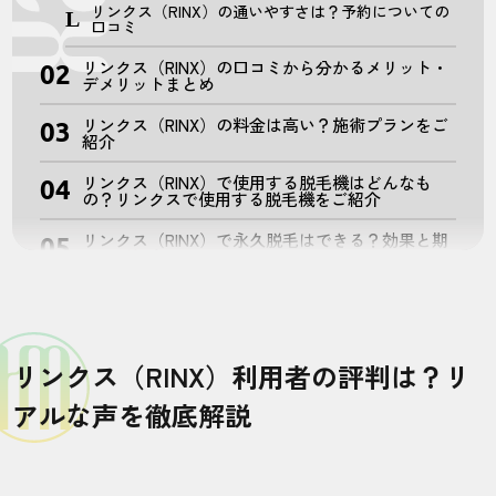
リンクス（RINX）の通いやすさは？予約についての
口コミ
リンクス（RINX）の口コミから分かるメリット・
デメリットまとめ
リンクス（RINX）の料金は高い？施術プランをご
紹介
リンクス（RINX）で使用する脱毛機はどんなも
の？リンクスで使用する脱毛機をご紹介
リンクス（RINX）で永久脱毛はできる？効果と期
間をご紹介
ヒゲ脱毛の回数と期間
VIO脱毛の回数と期間
リンクス（RINX）利用者の評判は？リ
全身脱毛の回数と期間
アルな声を徹底解説
リンクス（RINX）のサービスは良い？お得になる
キャンペーンもご紹介