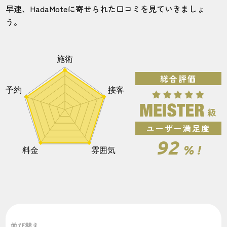
リンクスの無料サービス
早速、HadaMoteに寄せられた口コミを見ていきましょ
う。
お得になるキャンペーンのご紹介
全国に88店舗！リンクス（RINX）の店舗一覧をご
紹介。
店舗ごとの利用者の声をご紹介
総合評価
リンクス（RINX）のカウンセリング予約方法
【総評】リンクス（RINX）は満足度の高い脱毛を
したい人におすすめ！
ユーザー満足度
リンクスに関するよくある質問
92
% !
他のメンズ脱毛サロンの口コミ・評判が知りたい
方はこちら！！
並び替え