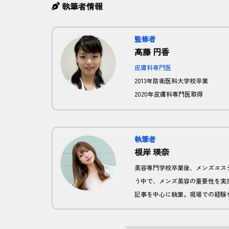
執筆者情報
監修者
高藤 円香
皮膚科専門医
2013年防衛医科大学校卒業
2020年皮膚科専門医取得
大阪大学医学部附属病院、自衛隊阪
体監修及び、記事監修を担当。
執筆者
根岸 瑛奈
美容専門学校卒業後、メンズエス
う中で、メンズ美容の重要性を実感
記事を中心に執筆。現場での経験