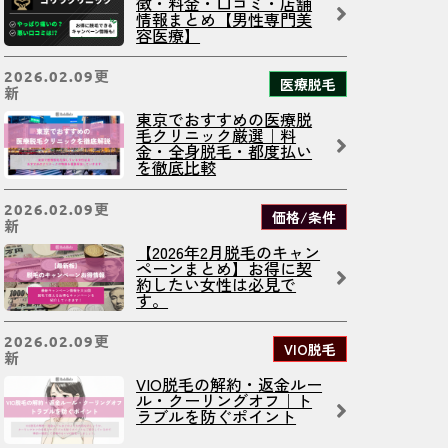
徴・料金・口コミ・店舗
情報まとめ【男性専門美
容医療】
更
2026.02.09
医療脱毛
新
東京でおすすめの医療脱
毛クリニック厳選｜料
金・全身脱毛・都度払い
を徹底比較
更
2026.02.09
価格/条件
新
【2026年2月脱毛のキャン
ペーンまとめ】お得に契
約したい女性は必見で
す。
更
2026.02.09
VIO脱毛
新
VIO脱毛の解約・返金ルー
ル・クーリングオフ｜ト
ラブルを防ぐポイント