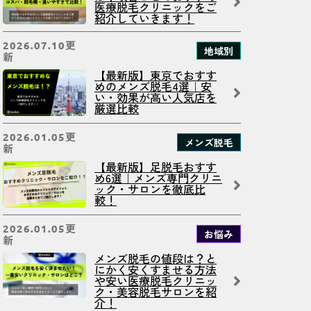
医療脱毛クリニックをご
紹介していきます！
更
2026.07.10
地域別
新
【最新版】東京でおすす
めのメンズ脱毛4選｜安
い・効果が高い人気店を
厳選比較
更
2026.01.05
メンズ脱毛
新
【最新版】足脱毛おすす
め6選｜メンズ専門クリニ
ック・サロンを徹底比
較！
更
2026.01.05
お悩み
新
メンズ脱毛の値段は？と
にかく安くすませる方法
や安い医療脱毛クリニッ
ク・美容脱毛サロンを紹
介！