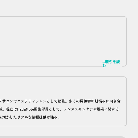
...続きを読
神病院で勤務。現在は正しい脱毛の知識を広めるため、HadaMoteの全
む
テサロンでエステティシャンとして勤務。多くの男性客の肌悩みに向き合
。現在はHadaMote編集部員として、メンズスキンケアや脱毛に関する
を活かしたリアルな情報提供が強み。