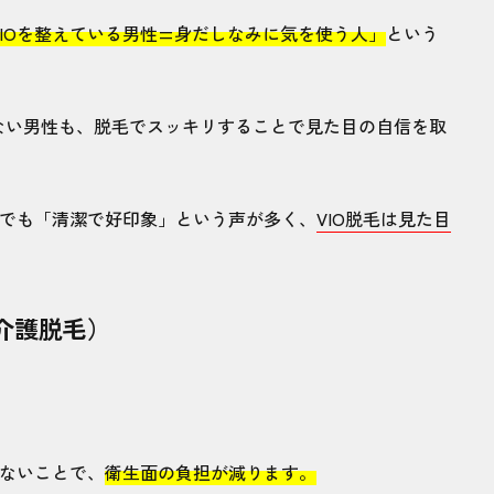
VIOを整えている男性=身だしなみに気を使う人」
という
めどき！ クリニック・サロンで清潔男子に大変身しよ
ない男性も、脱毛でスッキリすることで見た目の自信を取
係でも「清潔で好印象」という声が多く、
VIO脱毛は見た目
介護脱毛）
がないことで、
衛生面の負担が減ります。