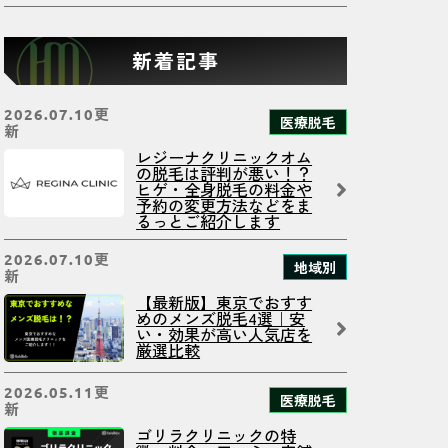
新着記事
更
2026.07.10
医療脱毛
新
レジーナクリニックオム
の脱毛は評判が悪い！？
ヒゲ・全身脱毛の料金や
予約の変更方法などをま
るっとご紹介します
更
2026.07.10
地域別
新
【最新版】東京でおすす
めのメンズ脱毛4選｜安
い・効果が高い人気店を
厳選比較
更
2026.05.11
医療脱毛
新
ゴリラクリニックの特