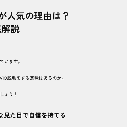
」が人気の理由は？
サロンを徹底比較
底解説
きています。
口コミをピックアップ！ 痛み・恥ずかしさ・仕上がり
VIO脱毛をする意味はあるのか。
ましょう！
の体験談
な見た目で自信を持てる
派の体験談