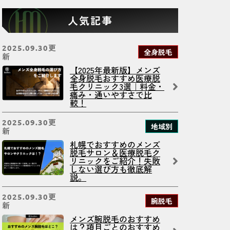
人気記事
更
2025.09.30
全身脱毛
新
【2025年最新版】メンズ
全身脱毛おすすめ医療脱
毛クリニック3選｜料金・
痛み・通いやすさで比
較！
更
2025.09.30
地域別
新
札幌でおすすめのメンズ
脱毛サロン＆医療脱毛ク
リニックをご紹介！失敗
しない選び方も徹底解
説。
更
2025.09.30
腕脱毛
新
メンズ腕脱毛のおすすめ
は？項目ごとのおすすめ