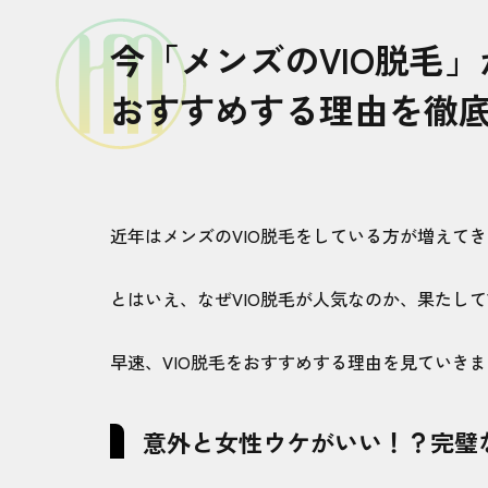
効果を実感できるまでの回数と期間
今「メンズのVIO脱毛
メンズVIO脱毛の人気クリニック＆
おすすめする理由を徹
医療脱毛クリニック比較
美容脱毛サロン比較
近年はメンズのVIO脱毛をしている方が増えて
メンズVIO脱毛のリアルな体験談＆
を本音でレビュー
とはいえ、なぜVIO脱毛が人気なのか、果たして
「痛いけど我慢できる」派の体験談
早速、VIO脱毛をおすすめする理由を見ていき
「思ったより恥ずかしくなかった」派
意外と女性ウケがいい！？完璧
「VIO脱毛をやって人生が変わった」