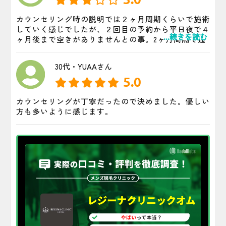
カウンセリング時の説明では２ヶ月周期くらいで施術
していく感じでしたが、２回目の予約から平日夜で４
...続きを読む
ヶ月後まで空きがありませんとの事。2ヶ月間隔で通
う予定があまりにも間隔があいてしまう為「通う事が
困難なので解約して他社に通おうと思い、残り回数分
30代・YUAAさん
の返金と解約してください」と伝えたところ、２ヶ月
後の予約が取れました。レジーナに通い続けるのは
5.0
2〜3年通うことを許容出来る気の長い人以外、無理な
感じでした。
カウンセリングが丁寧だったので決めました。優しい
方も多いように感じます。