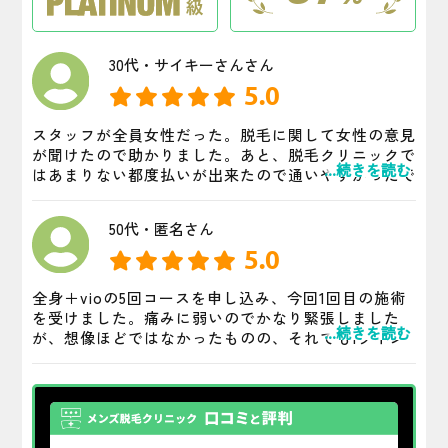
30代・サイキーさんさん
5.0
スタッフが全員女性だった。脱毛に関して女性の意見
が聞けたので助かりました。あと、脱毛クリニックで
...続きを読む
はあまりない都度払いが出来たので通いやすかったで
す。
50代・匿名さん
5.0
全身＋vioの5回コースを申し込み、今回1回目の施術
を受けました。痛みに弱いのでかなり緊張しました
...続きを読む
が、想像ほどではなかったものの、それでもiライン
は皮膚が薄いせいか、結構痛かったです。V、iライン
では紙パンツを脱がされ、下半身丸出し状態で恥ずか
しかったですが、Vラインは思った程痛くなくてびっ
くり。 全体的にチクチクと針で刺されているような
痛みが連続して続く感じでしたが、麻酔が無くても耐