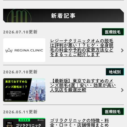
新着記事
更新
医療脱毛
2026.07.10
レジーナクリニックオムの脱毛
は評判が悪い！？ヒゲ・全身脱
毛の料金や予約の変更方法など
をまるっとご紹介します
更新
地域別
2026.07.10
【最新版】東京でおすすめのメ
ンズ脱毛4選｜安い・効果が高い
人気店を厳選比較
更新
医療脱毛
2026.05.11
ゴリラクリニックの特徴・料
金・口コミ・店舗情報まとめ