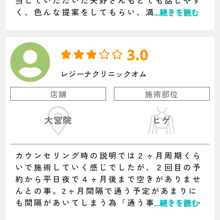
く、色んな提案をしてもらい、満足のいくコ
...続きを読む
ースを選ぶことができました。 これから脱
毛を考えてる友人にも勧めるつもりです。
今から初施術が楽しみです。
3.0
レジーナクリニックオム
店舗
施術部位
大宮院
ヒゲ
カウンセリング時の説明では２ヶ月周期くら
いで施術していく感じでしたが、２回目の予
約から平日夜で４ヶ月後まで空きがありませ
んとの事。2ヶ月間隔で通う予定があまりに
も間隔があいてしまう為「通う事が困難なの
...続きを読む
で解約して他社に通おうと思い、残り回数分