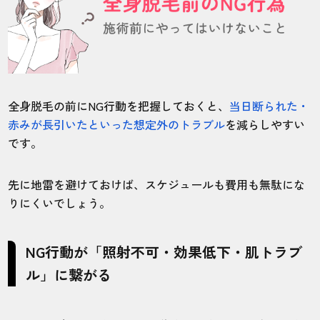
NG行動を防ぐための正しい全身脱毛の準備方法
施術前1〜2週間の日焼け・スキンケア対策
正しいシェービング方法とタイミング
施術当日の服装・持ち物チェック
全身脱毛の前にNG行動を把握しておくと、
当日断られた・
赤みが長引いたといった想定外のトラブル
を減らしやすい
全身脱毛で失敗しないために押さえておきたいポ
イント
です。
不安や疑問はカウンセリングで必ず相談する
先に地雷を避けておけば、スケジュールも費用も無駄にな
NG条件が少ないクリニック選びも重要
りにくいでしょう。
【まとめ】全身脱毛のNG行動を避けて安全・効果
的に進めよう
NG行動が「照射不可・効果低下・肌トラブ
ル」に繋がる