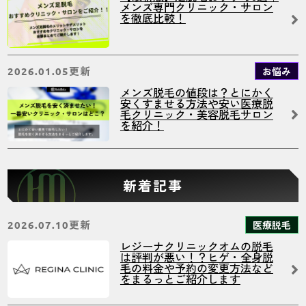
メンズ専門クリニック・サロン
を徹底比較！
更新
お悩み
2026.01.05
メンズ脱毛の値段は？とにかく
安くすませる方法や安い医療脱
毛クリニック・美容脱毛サロン
を紹介！
新着記事
更新
医療脱毛
2026.07.10
レジーナクリニックオムの脱毛
は評判が悪い！？ヒゲ・全身脱
毛の料金や予約の変更方法など
をまるっとご紹介します