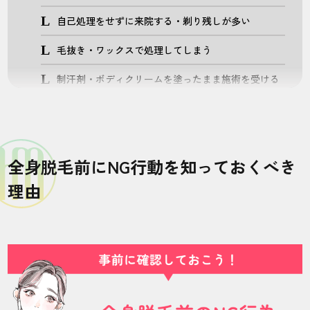
自己処理をせずに来院する・剃り残しが多い
毛抜き・ワックスで処理してしまう
制汗剤・ボディクリームを塗ったまま施術を受ける
【前日〜当日】意外と見落としがちなNG行動
飲酒・激しい運動をして体温を上げる
全身脱毛前にNG行動を知っておくべき
湯船に浸かって肌を刺激する
理由
睡眠不足や体調不良のまま来院する
部位別に注意したい全身脱毛のNGポイント
顔・VIOは特に刺激と炎症に注意
背中・うなじは自己処理のやり方に注意