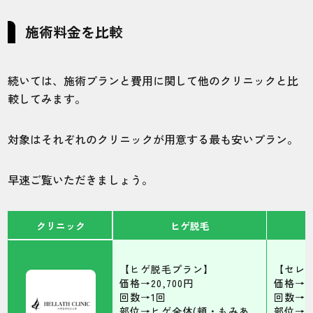
施術料金を比較
続いては、施術プランと費用に関して他のクリニックと比
較してみます。
対象はそれぞれのクリニックが用意する最も安いプラン。
早速ご覧いただきましょう。
クリニック
ヒゲ脱毛
【ヒゲ脱毛プラン】
【セレ
価格→20,700円
価格→59
回数→1回
回数→1
部位→ヒゲ全体(頬・もみあ
部位→