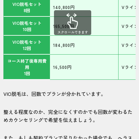
VIO脱毛セット
140,800円
Vライン
8回
VIO脱毛セット
165,500円
Vライン
10回
スクロールできます
VIO脱毛セット
184,800円
Vライン
12回
コース終了後専用費
用
16,500円
Vライン
1回
VIO脱毛は、回数でプランが分かれています。
整える程度なのか、完全になくすのかでも回数が変わるた
めカウンセリングで希望を伝えましょう。
また、
もしも契約プランで足りなかった場合でも、ヘラス