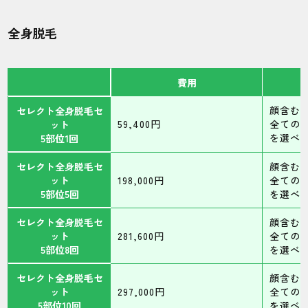
全身脱毛
費用
顔含む
セレクト全身脱毛セ
59,400円
全ての
ット
を選べ
5部位1回
セレクト全身脱毛セ
顔含む
ット
198,000円
全ての
5部位5回
を選べ
セレクト全身脱毛セ
顔含む
ット
281,600円
全ての
5部位8回
を選べ
セレクト全身脱毛セ
顔含む
ット
297,000円
全ての
5部位10回
を選べ