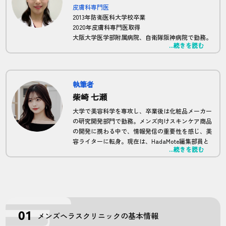
皮膚科専門医
2013年防衛医科大学校卒業
2020年皮膚科専門医取得
大阪大学医学部附属病院、自衛隊阪神病院で勤務。
...続きを読む
現在は正しい脱毛の知識を広めるため、HadaMote
の全体監修及び、記事監修を担当。
執筆者
柴崎 七瀬
大学で美容科学を専攻し、卒業後は化粧品メーカー
の研究開発部門で勤務。メンズ向けスキンケア商品
の開発に携わる中で、情報発信の重要性を感じ、美
容ライターに転身。現在は、HadaMote編集部員と
...続きを読む
して、科学的根拠に基づいたメンズ脱毛に関する記
事を多数執筆。
メンズヘラスクリニックの基本情報