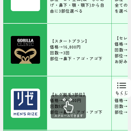
げ・鼻下・顎・顎下)から自
全ての
由に3部位選べる
を選べ
【セレ
【スタートプラン】
価格→17
価格→16,800円
回数→5
回数→3回
部位→
部位→鼻下・アゴ・アゴ下
お好み
【ヒゲ脱毛3部位】
【セレ
価格→14,000円
価格→19
回数5回
回数→5
部位→鼻下・アゴ・アゴ下
部位→
スクロールできます