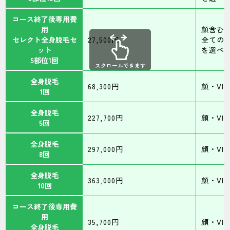
コース終了後専用費
用
顔含む
セレクト全身脱毛セ
27,500円
全ての
ット
を選べ
5部位1回
スクロールできます
全身脱毛
68,300円
顔・VI
1回
全身脱毛
227,700円
顔・VI
5回
全身脱毛
297,000円
顔・VI
8回
全身脱毛
363,000円
顔・VI
10回
コース終了後専用費
用
35,700円
顔・VI
全身脱毛