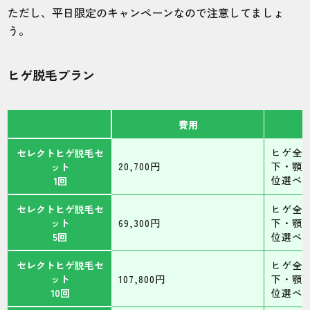
ただし、平日限定のキャンペーンなので注意してましょ
う。
ヒゲ脱毛プラン
費用
ヒゲ全
セレクトヒゲ脱毛セ
20,700円
下・顎・
ット
位選べ
1回
セレクトヒゲ脱毛セ
ヒゲ全
ット
69,300円
下・顎・
5回
位選べ
セレクトヒゲ脱毛セ
ヒゲ全
ット
107,800円
下・顎・
10回
位選べ