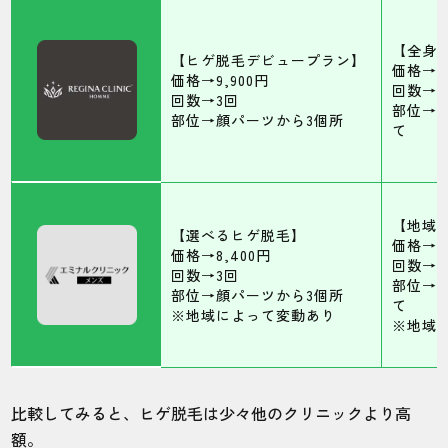
【全身
【ヒゲ脱毛デビュープラン】
価格→77
価格→9,900円
回数→1
回数→3回
部位→
部位→顔パーツから3個所
て
【地域
【選べるヒゲ脱毛】
価格→19
価格→8,400円
回数→5
回数→3回
部位→V
部位→顔パーツから3個所
て
※地域によって変動あり
※地域
比較してみると、ヒゲ脱毛は少々他のクリニックより高
額。