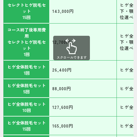
セレクトヒゲ脱毛セ
ヒゲ全
ット
143,000円
下・顎・
15回
位選べ
コース終了後専用費
用
ヒゲ全
セレクトヒゲ脱毛セ
12,700円
下・顎・
ット
位選べ
1回
スクロールできます
ヒゲ全体脱毛セット
26,400円
ヒゲ全
1回
ヒゲ全体脱毛セット
88,000円
ヒゲ全
5回
ヒゲ全体脱毛セット
127,600円
ヒゲ全
10回
ヒゲ全体脱毛セット
165,000円
ヒゲ全
15回