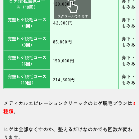
ヒゲ3部位選択コー
鼻下・
120,000円
ス（10回）
もみあ
スクロールできます
完璧ヒゲ脱毛コース
鼻下・
42,900円
（1回）
もみあ
完璧ヒゲ脱毛コース
鼻下・
85,800円
（3回）
もみあ
完璧ヒゲ脱毛コース
鼻下・
150,600円
（6回）
もみあ
完璧ヒゲ脱毛コース
鼻下・
214,500円
（10回）
もみあ
メディカルエピレーションクリニックのヒゲ脱毛プランは
3
種類
。
ヒゲは全部なくすのか、整えるだけなのかでも回数が変わ
ります。