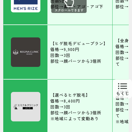
回数5回
回数→5
部位→鼻下・アゴ・アゴ下
部位→
スクロールできます
【全身
【ヒゲ脱毛デビュープラン】
価格→77
価格→9,900円
回数→1
回数→3回
部位→
部位→顔パーツから3個所
て
【地域
【選べるヒゲ脱毛】
価格→19
価格→8,400円
回数→5
回数→3回
部位→V
部位→顔パーツから3個所
て
※地域によって変動あり
※地域