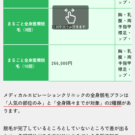
ップ・
胸・乳
腹・両
まるごと全身医療脱
233,000円
手指甲
スクロールできます
毛（8回）
襟足・
ップ・
胸・乳
腹・両
まるごと全身医療脱
266,000円
手指甲
毛（10回）
襟足・
ップ・
メディカルエピレーションクリニックの全身脱毛プランは
「人気の部位のみ」と「全身隅々までが対象」の2種類
があ
ります。
脱毛が完了しているところとしていないところで差が出る