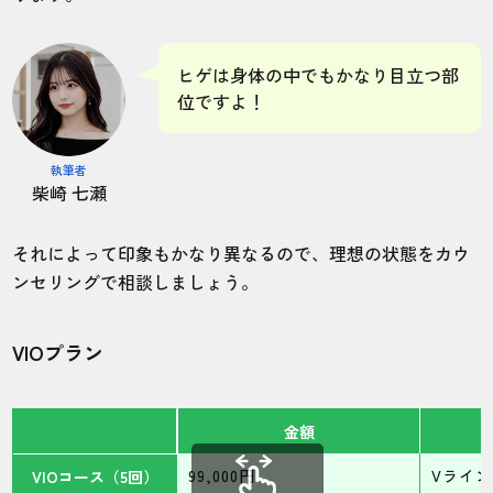
ヒゲは身体の中でもかなり目立つ部
位ですよ！
執筆者
柴崎 七瀬
それによって印象もかなり異なるので、理想の状態をカウ
ンセリングで相談しましょう。
VIOプラン
金額
99,000円
Vライン
VIOコース（5回）