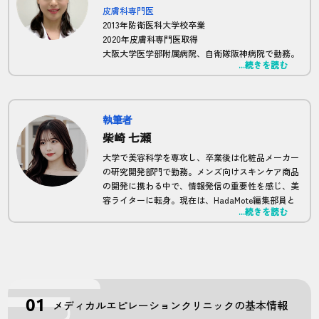
皮膚科専門医
2013年防衛医科大学校卒業
2020年皮膚科専門医取得
大阪大学医学部附属病院、自衛隊阪神病院で勤務。
...続きを読む
現在は正しい脱毛の知識を広めるため、HadaMote
の全体監修及び、記事監修を担当。
執筆者
柴崎 七瀬
大学で美容科学を専攻し、卒業後は化粧品メーカー
の研究開発部門で勤務。メンズ向けスキンケア商品
の開発に携わる中で、情報発信の重要性を感じ、美
容ライターに転身。現在は、HadaMote編集部員と
...続きを読む
して、科学的根拠に基づいたメンズ脱毛に関する記
事を多数執筆。
メディカルエピレーションクリニックの基本情報