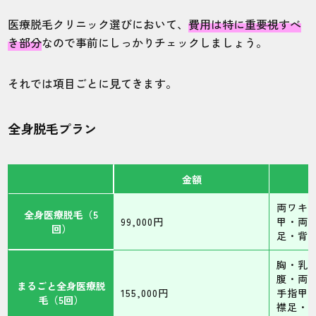
医療脱毛クリニック選びにおいて、
費用は特に重要視すべ
き部分
なので事前にしっかりチェックしましょう。
それでは項目ごとに見てきます。
全身脱毛プラン
金額
両ワキ
全身医療脱毛（5
99,000円
甲・両
回）
足・背
胸・乳
腹・両
まるごと全身医療脱
155,000円
手指甲
毛（5回）
襟足・