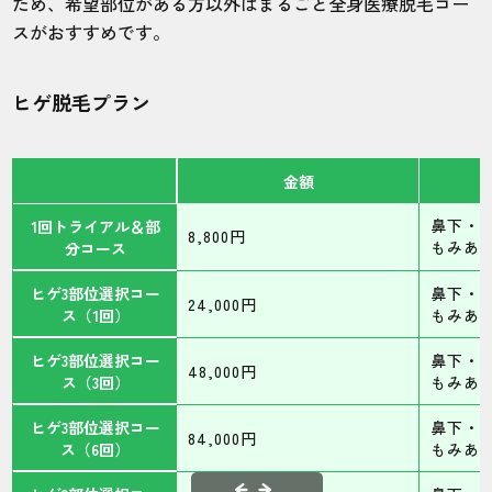
ため、希望部位がある方以外はまるごと全身医療脱毛コー
スがおすすめです。
ヒゲ脱毛プラン
金額
鼻下・
1回トライアル＆部
8,800円
もみあ
分コース
ヒゲ3部位選択コー
鼻下・
24,000円
ス（1回）
もみあ
ヒゲ3部位選択コー
鼻下・
48,000円
ス（3回）
もみあ
ヒゲ3部位選択コー
鼻下・
84,000円
ス（6回）
もみあ