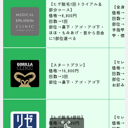
【ヒゲ脱毛1回トライアル＆
【全身
部分コース】
価格→99
価格→8,800円
回数→5
回数→1回
部位→
部位→鼻下・アゴ・アゴ下・
手指甲
ほほ・もみあげ・首から自由
甲・襟
に1部位選べる
【セレ
【スタートプラン】
価格→17
価格→16,800円
回数→5
回数→3回
部位→
部位→鼻下・アゴ・アゴ下
お好み
【ヒゲ脱毛3部位】
【セレ
価格→14,000円
価格→19