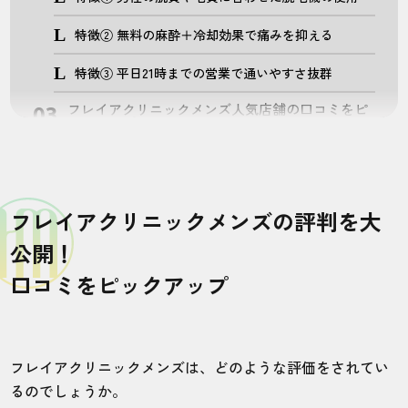
特徴② 無料の麻酔＋冷却効果で痛みを抑える
特徴③ 平日21時までの営業で通いやすさ抜群
フレイアクリニックメンズ人気店舗の口コミをピ
ックアップ
フレイアクリニック梅田院
フレイアクリニック横浜院
フレイアクリニックメンズの評判を大
フレイアクリニック新宿院
公開！
基本的には雰囲気◎！ ただし例外も・・・
口コミをピックアップ
脱毛は効果が超重要！フレイアクリニックメンズ
の効果は？
フレイアクリニックメンズの脱毛についてよくあ
フレイアクリニックメンズは、どのような評価をされてい
る質問
るのでしょうか。
【結論】フレイアクリニックメンズはこんなクリ