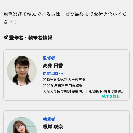
脱毛選びで悩んでいる方は、ぜひ最後までお付き合いくだ
さい！
監修者・執筆者情報
監修者
高藤 円香
皮膚科専門医
2013年防衛医科大学校卒業
2020年皮膚科専門医取得
大阪大学医学部附属病院、自衛隊阪神病院で勤務。
...続きを読む
現在は正しい脱毛の知識を広めるため、HadaMote
の全体監修及び、記事監修を担当。
執筆者
根岸 瑛奈