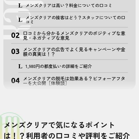
メンズクリアは高い？料金についての口コミ
メンズクリアの接客はどう？スタッフについての口
コミ
口コミから分かるメンズクリアのポジティブな意
見・ネガティブな意見
メンズクリアの広告でよく見るキャンペーンや金
額の真実は！？
1,980円の都度払いの詳細をご紹介
メンズクリアの脱毛は効果ある？ビフォーアフタ
ーを大公開［体験談］
メンズクリアの店舗情報！47都道府県に100店舗
以上
メンズクリアの倒産リスクは…？安心の保証サー
ビスを徹底解説
メンズクリアで気になるポイント
980円！？メンズクリアのお得なキャンペーンを
ご紹介
は！？利用者の口コミや評判をご紹介