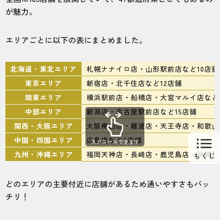
が魅力。
エリアごとに以下の表にまとめました。
北海道・東北エリア
札幌ナナイロ店・山形駅前店など10店舗
東京エリア
新宿店・北千住店など12店舗
関東エリア
横浜駅前店・船橋店・大宮マルイ店など
中部エリア
新潟店・名古屋駅前店など15店舗
関西・大阪エリア
大阪梅田店・難波店・天王寺店・和歌山
中国・四国エリア
広島店など7店舗
スクロールできます
九州・沖縄エリア
福岡天神店・長崎店・鹿児島店・沖縄那
どのエリアの主要付近に店舗があるため通いやすさもバッ
チリ！