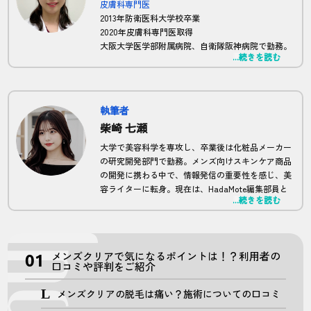
皮膚科専門医
2013年防衛医科大学校卒業
2020年皮膚科専門医取得
大阪大学医学部附属病院、自衛隊阪神病院で勤務。
...続きを読む
現在は正しい脱毛の知識を広めるため、HadaMote
の全体監修及び、記事監修を担当。
執筆者
柴崎 七瀬
大学で美容科学を専攻し、卒業後は化粧品メーカー
の研究開発部門で勤務。メンズ向けスキンケア商品
の開発に携わる中で、情報発信の重要性を感じ、美
容ライターに転身。現在は、HadaMote編集部員と
...続きを読む
して、科学的根拠に基づいたメンズ脱毛に関する記
事を多数執筆。
メンズクリアで気になるポイントは！？利用者の
口コミや評判をご紹介
メンズクリアの脱毛は痛い？施術についての口コミ