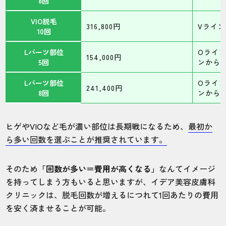
8回
VIO脱毛
316,800円
Vライン
10回
Lパーツ部位
Oラインo
154,000円
5回
ンから1
Lパーツ部位
Oラインo
241,400円
8回
ンから1
ヒゲやVIOなど毛が濃い部位は長期戦になるため、
最初か
ら多い回数を選ぶことが推奨されています。
そのため
「回数が多い＝費用が高くなる」
なんてイメージ
を持ってしまう方もいると思いますが、イデア美容皮膚科
クリニックは、脱毛回数が増えるにつれて1回あたりの費用
を安く済ませることが可能。