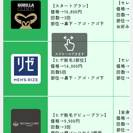
【セレ
【スタートプラン】
価格→17
価格→16,800円
回数→5
回数→3回
部位→
部位→鼻下・アゴ・アゴ下
お好み
スクロールできます
【ヒゲ脱毛3部位】
【セレ
価格→14,000円
価格→19
回数5回
回数→5
部位→鼻下・アゴ・アゴ下
部位→
【全身
【ヒゲ脱毛デビュープラン】
価格→77
価格→9,900円
回数→1
回数→3回
部位→
部位→顔パーツから3個所