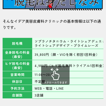
そんなイデア美容皮膚科クリニックの基本情報は以下の通
りです。
ソプラノチタニウム・ライトシェアデュエッ
脱毛機
ライトシェアデザイア・プライムレーズ
全身脱毛の料金
39,800円（顔・VIOを除く初回1回料金）
(最安)
ヒゲ脱毛の料金
4,980円（ヒゲ脱毛無料トライアル1回料金
(最安)
営業時間
11:00〜20:00
休診日
不定期
スクロールできます
予約方法
WEB・電話・LINE
店舗数
3店舗