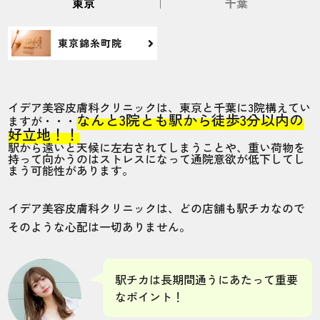
東京
千葉
東京錦糸町院
イデア美容皮膚科クリニックは、東京と千葉に3院構えてい
なんと3院とも駅から徒歩3分以内の
ますが・・・
好立地！！
駅から遠いと天候に左右されてしまうことや、重い荷物を
持って向かうのはストレスになって通院意欲が低下してし
まう可能性があります。
イデア美容皮膚科クリニックは、どの店舗も駅チカなので
そのような心配は一切ありません。
駅チカは長期間通うにあたって重要
なポイント！