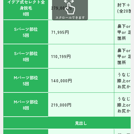
イデア式セレクト全
肘下＋
身脱毛
279,000円
(全20箇
8回
スクロールできます
鼻下or
Sパーツ部位
71,995円
甲or 足
5回
箇所
鼻下or
Sパーツ部位
110,199円
甲or 足
8回
箇所
うなじor
Mパーツ部位
140,000円
膝上or 
5回
お尻から
うなじor
Mパーツ部位
219,000円
膝上or 
8回
お尻から
見出し