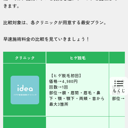
きます。
比較対象は、各クリニックが用意する最安プラン。
早速施術料金の比較を見ていきましょう！
クリニック
ヒゲ脱毛
【ヒゲ脱毛初回】
価格→4,980円
【全身
回数→1回
価格→39
部位→額・眉間・眉毛・鼻
回数→1
下・顎・顎下・両頬・首から
部位→V
最大3箇所