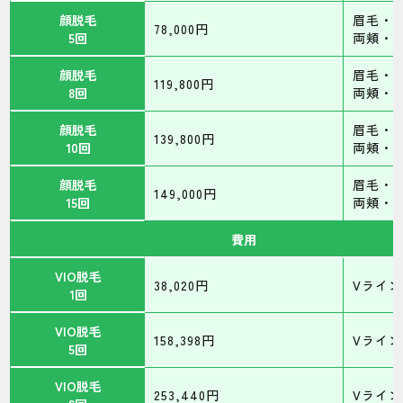
顔脱毛
眉毛・
78,000円
5回
両頬・
顔脱毛
眉毛・
119,800円
8回
両頬・
顔脱毛
眉毛・
139,800円
10回
両頬・
顔脱毛
眉毛・
149,000円
15回
両頬・
費用
VIO脱毛
38,020円
Vライン
1回
VIO脱毛
158,398円
Vライン
5回
VIO脱毛
253,440円
Vライン