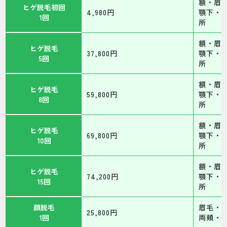
額・眉
ヒゲ脱毛初回
4,980円
顎下・
1回
所
額・眉
ヒゲ脱毛
37,800円
顎下・
5回
所
額・眉
ヒゲ脱毛
59,800円
顎下・
8回
所
額・眉
ヒゲ脱毛
69,800円
顎下・
10回
所
額・眉
ヒゲ脱毛
74,200円
顎下・
15回
所
顔脱毛
眉毛・
25,800円
1回
両頬・