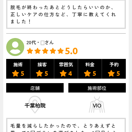
脱毛が終わったあとどうしたらいいのか、
正しいケアの仕方など、丁寧に教えてくれ
ました！
20代・🀆さん
5.0
施術
接客
雰囲気
料金
予約
5
5
4
5
5
店舗
施術部位
千葉柏院
VIO
毛量を減らしたかったので、とりあえずと