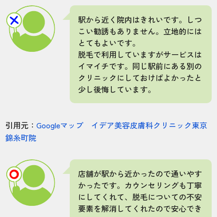
千葉柏院
全身
駅から近く院内はきれいです。しつ
こい勧誘もありません。立地的には
ヒゲ・VIOを含む全身脱毛を8回×2の16回
とてもよいです。
コースで完全にツルツルにしました。脱毛
脱毛で利用していますがサービスは
してから4回目くらいで全身の毛が薄くなっ
イマイチです。同じ駅前にある別の
てきたと思います。完璧なツルツルになる
クリニックにしておけばよかったと
まで、大体2年半かかりました！
少し後悔しています。
50代・裕次郎さん
引用元：
Googleマップ イデア美容皮膚科クリニック東京
5.0
錦糸町院
施術
接客
雰囲気
料金
予約
5
5
5
4
4
店舗が駅から近かったので通いやす
かったです。カウンセリングも丁寧
店舗
施術部位
にしてくれて、脱毛についての不安
要素を解消してくれたので安心でき