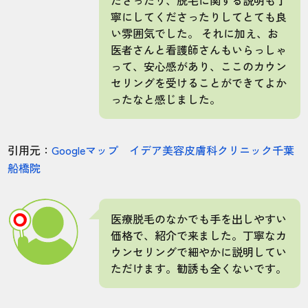
ださったり、脱毛に関する説明も丁
30代・天然水さん
寧にしてくださったりしてとても良
5.0
い雰囲気でした。 それに加え、お
医者さんと看護師さんもいらっしゃ
施術
接客
雰囲気
料金
予約
って、安心感があり、ここのカウン
セリングを受けることができてよか
5
5
5
5
5
ったなと感じました。
店舗
施術部位
引用元：
Googleマップ イデア美容皮膚科クリニック千葉
東京錦糸町院
VIO
船橋院
ハイジーナになりたいといったら、15回の
医療脱毛のなかでも手を出しやすい
プランをおすすめされたので契約してみま
価格で、紹介で来ました。丁寧なカ
した。5回目くらいから毛が驚くほど抜けま
ウンセリングで細やかに説明してい
した。完全にハイジーナになるために、2年
ただけます。勧誘も全くないです。
半もかかりました！