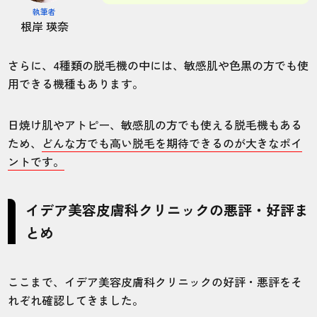
施術
接客
雰囲気
料金
予約
執筆者
根岸 瑛奈
5
5
5
5
5
さらに、4種類の脱毛機の中には、敏感肌や色黒の方でも使
店舗
施術部位
用できる機種もあります。
千葉柏院
全身
日焼け肌やアトピー、敏感肌の方でも使える脱毛機もある
ため、
どんな方でも高い脱毛を期待できるのが大きなポイ
スタッフの方が常に痛みを気にかけてくれ
ントです。
たり、受付の人も対応が良くて通いやすか
ったです。
イデア美容皮膚科クリニックの悪評・好評ま
とめ
20代・剛さん
5.0
ここまで、イデア美容皮膚科クリニックの好評・悪評をそ
施術
接客
雰囲気
料金
予約
れぞれ確認してきました。
5
5
5
5
5