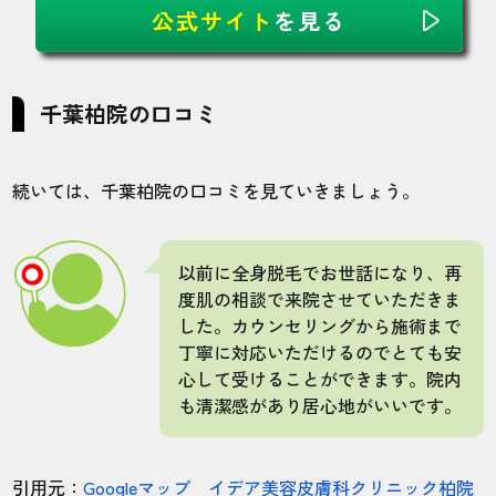
は脱毛3回め位で効果を実感することが出来
公式サイト
を見る
たと思います。脱毛を始めてから2年程度で
全身脱毛が終わりました。
千葉柏院の口コミ
30代・ゼルダさん
5.0
続いては、千葉柏院の口コミを見ていきましょう。
施術
接客
雰囲気
料金
予約
5
5
5
5
4
以前に全身脱毛でお世話になり、再
度肌の相談で来院させていただきま
店舗
施術部位
した。カウンセリングから施術まで
丁寧に対応いただけるのでとても安
千葉柏院
全身
心して受けることができます。院内
も清潔感があり居心地がいいです。
ヒゲ・VIOを含む全身脱毛を8回×2の16回
コースで完全にツルツルにしました。脱毛
引用元：
Googleマップ イデア美容皮膚科クリニック柏院