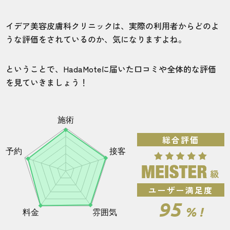
イデア美容皮膚科クリニックで脱毛したらどのく
らいで効果が出る？
イデア美容皮膚科クリニックは、実際の利用者からどのよ
うな評価をされているのか、気になりますよね。
全身脱毛の施術期間と毛量の変化
ヒゲ脱毛の施術期間と毛量の変化
ということで、HadaMoteに届いた口コミや全体的な評価
を見ていきましょう！
VIOの施術期間と毛量の変化
イデア美容皮膚科クリニックの費用やプランをご
紹介！
キャンペーンを利用して費用を安くする？！キャ
ンペーンの内容を見てみよう
総合評価
まずは無料カウンセリングに行くべし！予約の流
れを紹介します
【総評】イデア美容皮膚科クリニックは自分にあ
った脱毛ができるメンズ医療脱毛クリニック！
ユーザー満足度
95
イデア美容皮膚科でよくある質問
% !