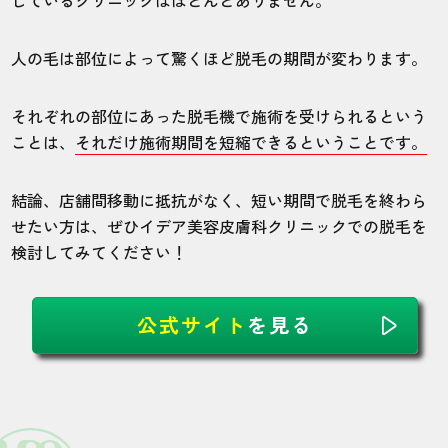
4
5
5
5
5
人の毛は部位によって驚くほど脱毛の期間が変わります。
店舗
施術部位
それぞれの部位にあった脱毛機で施術を受けられるという
千葉船橋院
全身
ことは、
それだけ施術期間を短縮できるということです。
結論、店舗間移動に抵抗がなく、短い期間で脱毛を終わら
ヒゲ・VIOを含んだ全身脱毛をしました。一
せたい方は、ぜひイデア美容皮膚科クリニックでの脱毛を
番心配だった痛みは特に気にする程ではあ
りませんでしたが、部位によって痛みがか
検討してみてください！
なり異なりました。VIOやヒゲ、ワキなどの
濃い毛や骨に近い肌の脱毛はチクンとする
痛みがありましたが、麻酔をするほどの痛
公式サイト
を見る
みではなかったです！施術をする前に冷却
装置で部位を冷やしてくれたので痛くなか
ったのかも。