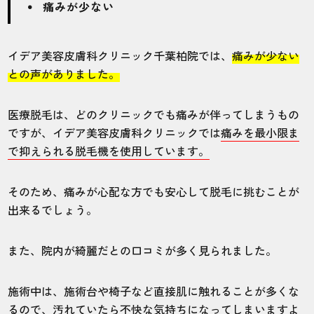
毛開始してから5回目くらいでかなりの毛量
痛みが少ない
が減り、コースが終了する頃には理想の毛
量になっていたので満足しています。総合
イデア美容皮膚科クリニック千葉柏院では、
痛みが少ない
的な期間は1年半で、以外と早く終わりまし
た！
との声がありました。
医療脱毛は、どのクリニックでも痛みが伴ってしまうもの
30代・猫吸い太郎さん
ですが、イデア美容皮膚科クリニックでは
痛みを最小限ま
5.0
で抑えられる脱毛機を使用しています。
施術
接客
雰囲気
料金
予約
そのため、痛みが心配な方でも安心して脱毛に挑むことが
5
5
5
5
5
出来るでしょう。
店舗
施術部位
また、院内が綺麗だとの口コミが多く見られました。
千葉柏院
全身
施術中は、施術台や椅子など直接肌に触れることが多くな
るので、汚れていたら不快な気持ちになってしまいますよ