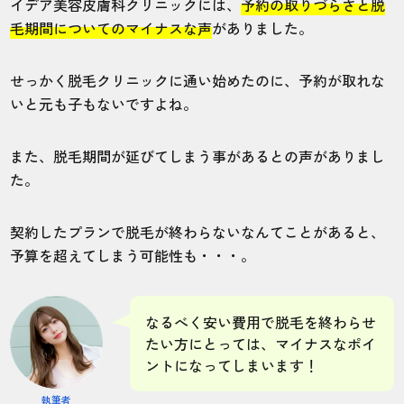
イデア美容皮膚科クリニックには、
予約の取りづらさと脱
毛期間についてのマイナスな声
がありました。
40代・社長さん
5.0
せっかく脱毛クリニックに通い始めたのに、予約が取れな
いと元も子もないですよね。
施術
接客
雰囲気
料金
予約
5
5
5
5
5
また、脱毛期間が延びてしまう事があるとの声がありまし
た。
店舗
施術部位
契約したプランで脱毛が終わらないなんてことがあると、
千葉柏院
VIO
予算を超えてしまう可能性も・・・。
ハイジニーナになりたいといったら、15回
なるべく安い費用で脱毛を終わらせ
のプランをおすすめされたので契約してみ
たい方にとっては、マイナスなポイ
ました。5回目くらいから毛が驚くほど抜け
ントになってしまいます！
ました。完全にハイジニーナになるため
に、2年半もかかりました！
執筆者