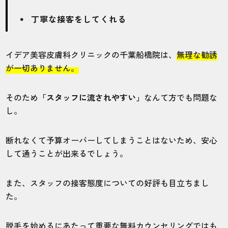
た！
丁寧な接客をしてくれる
20代・ユナペンさん
4.0
イデア美容皮膚科クリニックの千葉船橋院は、
無理な勧誘
が一切ありません。
施術
接客
雰囲気
料金
予約
4
4
5
5
4
そのため
「スタッフに流されやすい」
なんて方でも問題な
し。
店舗
施術部位
断れなくて予算オーバーしてしまうことはないため、安心
東京錦糸町院
ヒゲ
して通うことが出来るでしょう。
ヒゲ脱毛の15回コースを契約しました。効
また、スタッフの接客態度についての好評も目立ちまし
果を感じたのは4回目で、脱毛を始めてから
た。
3年経たないくらいで完全にツルツルになっ
たと思います！
脱毛を始めるにあたって重要な無料カウンセリングではも