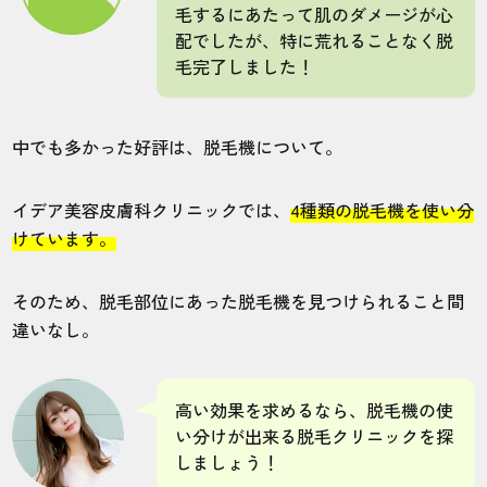
40代・剛毛ゴリラさん
毛するにあたって肌のダメージが心
5.0
配でしたが、特に荒れることなく脱
毛完了しました！
施術
接客
雰囲気
料金
予約
5
5
4
5
5
中でも多かった好評は、脱毛機について。
店舗
施術部位
イデア美容皮膚科クリニックでは、
4種類の脱毛機を使い分
けています。
千葉船橋院
全身
そのため、脱毛部位にあった脱毛機を見つけられること間
WEBから予約できるから、思い立った時に
違いなし。
サクッと予約できるのが嬉しい。
高い効果を求めるなら、脱毛機の使
30代・宅浪さん
い分けが出来る脱毛クリニックを探
5.0
しましょう！