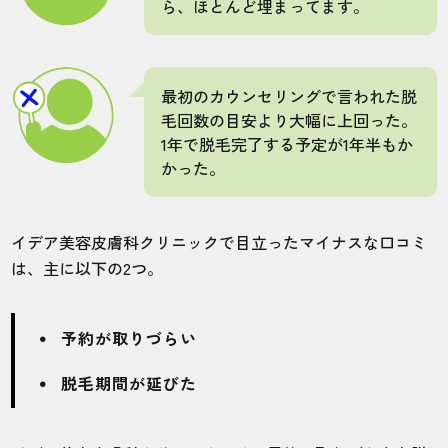
ら、ほとんど埋まってます。
40代・LAWさん
4.0
最初のカウンセリングで言われた脱
施術
接客
雰囲気
料金
予約
毛回数の目安より大幅に上回った。
5
4
4
5
4
1年で脱毛完了する予定が1年半もか
かった。
店舗
施術部位
千葉船橋院
VIO
イデア美容皮膚科クリニックで目立ったマイナスな口コミ
は、主に以下の2つ。
VIOのコースを8回選択して、コースが終わ
った頃のほとんど毛がなかったのですが、V
予約が取りづらい
ラインだけ若干毛があったのでVラインだけ
5回追加しました。なので最終的にかかった
脱毛期間が延びた
期間は2年半くらいだと思います！効果が見
えたのは施術3〜4回目でした。