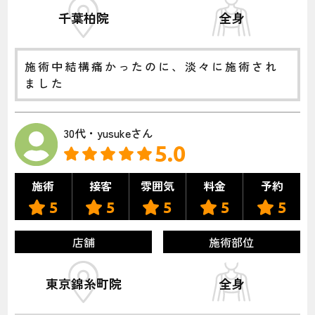
千葉柏院
全身
施術中結構痛かったのに、淡々に施術され
ました
30代・yusukeさん
5.0
施術
接客
雰囲気
料金
予約
5
5
5
5
5
店舗
施術部位
東京錦糸町院
全身