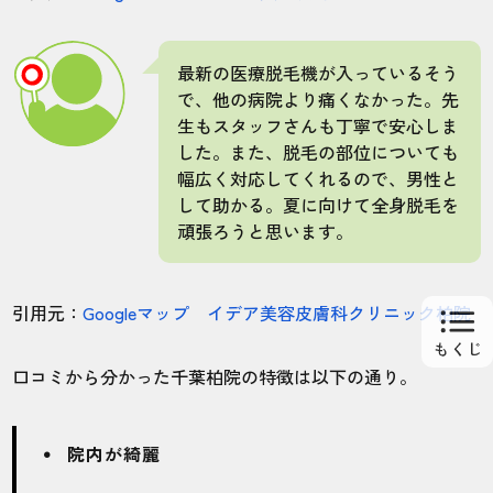
してから4回目くらいで全身の毛が薄くなっ
てきたと思います。完璧なツルツルになる
まで、大体2年半かかりました！
最新の医療脱毛機が入っているそう
で、他の病院より痛くなかった。先
生もスタッフさんも丁寧で安心しま
30代・社さん
した。また、脱毛の部位についても
5.0
幅広く対応してくれるので、男性と
して助かる。夏に向けて全身脱毛を
施術
接客
雰囲気
料金
予約
頑張ろうと思います。
5
5
5
5
5
店舗
施術部位
引用元：
Googleマップ イデア美容皮膚科クリニック柏院
千葉船橋院
全身
口コミから分かった千葉柏院の特徴は以下の通り。
ヒゲの毛量を少なくしたかったので、おす
院内が綺麗
すめされた8回のコースを契約しました。脱