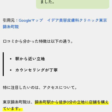
ました。
千葉船橋院
ヒゲ
引用元：
Googleマップ イデア美容皮膚科クリニック東京
ヒゲ脱毛の15回コースを契約しました。効
錦糸町院
果を感じたのは4回目で、脱毛を始めてから
3年経たないくらいで完全にツルツルになっ
たと思います！
口コミから分かった特徴は以下の通り。
20代・主夫さん
駅から近い立地
5.0
カウンセリングが丁寧
施術
接客
雰囲気
料金
予約
5
5
5
5
5
特に注目したいのは、アクセスについて。
店舗
施術部位
東京錦糸町院は、
錦糸町駅から徒歩3分の立地に店舗を構え
ています。
東京錦糸町院
全身