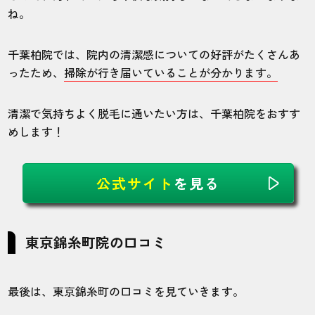
VIOとヒゲを含む脱毛プランで8回コースを
ね。
選択。ヒゲだけは完全に毛を無くしたった
ので、コースが終わったあとにヒゲだけ追
千葉柏院では、院内の清潔感についての好評がたくさんあ
加で8回脱毛しました。毛が濃い部位は脱毛
ったため、
掃除が行き届いていることが分かります。
を始めてからだいたい4回め、毛が薄い部位
は脱毛3回め位で効果を実感することが出来
たと思います。脱毛を始めてから2年程度で
清潔で気持ちよく脱毛に通いたい方は、千葉柏院をおすす
全身脱毛が終わりました。
めします！
30代・オラさん
公式サイト
を見る
5.0
施術
接客
雰囲気
料金
予約
東京錦糸町院の口コミ
5
5
5
5
5
店舗
施術部位
最後は、東京錦糸町の口コミを見ていきます。