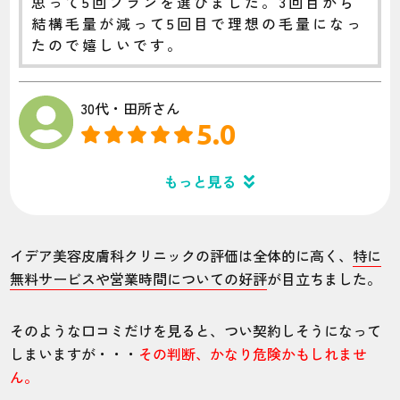
思って5回プランを選びました。3回目から
結構毛量が減って5回目で理想の毛量になっ
たので嬉しいです。
30代・田所さん
5.0
施術
接客
雰囲気
料金
予約
もっと見る
4
5
5
5
4
店舗
施術部位
イデア美容皮膚科クリニックの評価は全体的に高く、
特に
無料サービスや営業時間についての好評
が目立ちました。
千葉船橋院
VIO
そのような口コミだけを見ると、つい契約しそうになって
しまいますが・・・
その判断、かなり危険かもしれませ
最初のカウンセリングで言われた脱毛回数
ん。
の目安より大幅に上回った。1年で脱毛完了