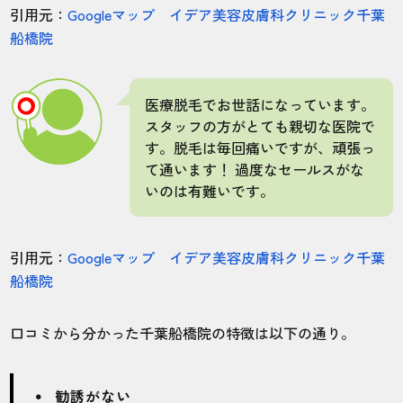
引用元：
Googleマップ イデア美容皮膚科クリニック千葉
20代・雄太さん
船橋院
5.0
施術
接客
雰囲気
料金
予約
医療脱毛でお世話になっています。
5
5
5
5
5
スタッフの方がとても親切な医院で
す。脱毛は毎回痛いですが、頑張っ
店舗
施術部位
て通います！ 過度なセールスがな
いのは有難いです。
東京錦糸町院
ヒゲ
引用元：
Googleマップ イデア美容皮膚科クリニック千葉
ヒゲの毛量を少なくしたかったので、おす
船橋院
すめされた8回のコースを契約しました。脱
毛開始してから5回目くらいでかなりの毛量
口コミから分かった千葉船橋院の特徴は以下の通り。
が減り、コースが終了する頃には理想の毛
量になっていたので満足しています。総合
的な期間は1年半で、以外と早く終わりまし
勧誘がない