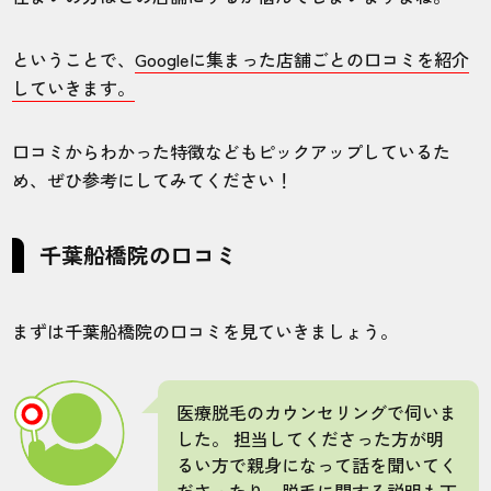
5.0
ということで、
Googleに集まった店舗ごとの口コミを紹介
施術
接客
雰囲気
料金
予約
していきます。
5
5
5
5
4
口コミからわかった特徴などもピックアップしているた
店舗
施術部位
め、ぜひ参考にしてみてください！
千葉柏院
VIO
千葉船橋院の口コミ
VIOのコースを8回選択して、コースが終わ
った頃のほとんど毛がなかったのですが、V
まずは千葉船橋院の口コミを見ていきましょう。
ラインだけ若干毛があったのでVラインだけ
5回追加しました。なので最終的にかかった
期間は2年半くらいだと思います！効果が見
医療脱毛のカウンセリングで伺いま
えたのは施術3〜4回目でした。
した。 担当してくださった方が明
るい方で親身になって話を聞いてく