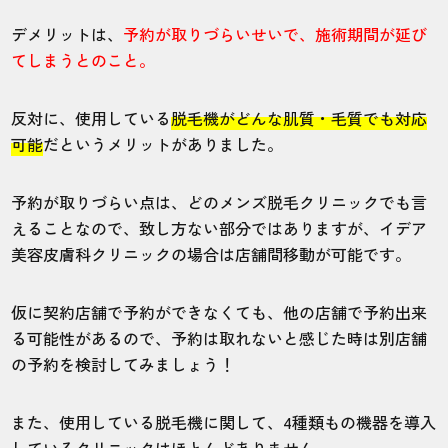
デメリットは、
予約が取りづらいせいで、施術期間が延び
店舗
施術部位
てしまうとのこと。
東京錦糸町院
ヒゲ
反対に、使用している
脱毛機がどんな肌質・毛質でも対応
可能
だというメリットがありました。
ヒゲの脱毛の痛みは、全くないというわけ
ではありませんでしたが、よく言う輪ゴム
予約が取りづらい点は、どのメンズ脱毛クリニックでも言
で肌を弾かれる痛みがありました。麻酔を
えることなので、致し方ない部分ではありますが、イデア
使用するか聞かれましたが、そこまで痛く
美容皮膚科クリニックの場合は店舗間移動が可能です。
なかったので麻酔はせずに脱毛をしまし
た。
仮に契約店舗で予約ができなくても、他の店舗で予約出来
る可能性があるので、予約は取れないと感じた時は別店舗
の予約を検討してみましょう！
20代・慎太郎さん
5.0
また、使用している脱毛機に関して、4種類もの機器を導入
施術
接客
雰囲気
料金
予約
しているクリニックはほとんどありません。