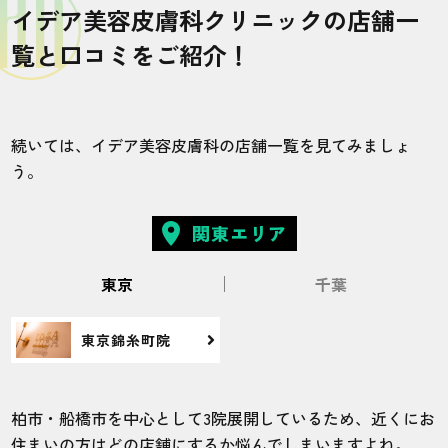
イデア美容皮膚科クリニックの店舗一
20代・蒼汰さん
5.0
覧と口コミをご紹介！
施術
接客
雰囲気
料金
予約
5
5
5
5
5
続いては、イデア美容皮膚科の店舗一覧を見てみましょ
う。
店舗
施術部位
千葉柏院
VIO
関東エリア
東京
千葉
毛量を減らしたかったので、とりあえずと
思って5回プランを選びました。3回目から
東京錦糸町院
結構毛量が減って5回目で理想の毛量になっ
たので嬉しいです。
柏市・船橋市を中心として3院展開しているため、近くにお
20代・会社員さん
住まいの方はどの店舗にするか悩んでしまいますよね。