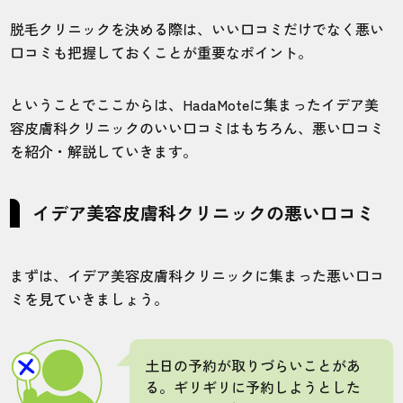
する予定が1年半もかかった。
脱毛クリニックを決める際は、いい口コミだけでなく悪い
口コミも把握しておくことが重要なポイント。
30代・勇斗さん
5.0
ということでここからは、HadaMoteに集まったイデア美
容皮膚科クリニックのいい口コミはもちろん、悪い口コミ
施術
接客
雰囲気
料金
予約
を紹介・解説していきます。
5
5
5
5
3
店舗
施術部位
イデア美容皮膚科クリニックの悪い口コミ
千葉柏院
全身
まずは、イデア美容皮膚科クリニックに集まった悪い口コ
ミを見ていきましょう。
土日の予約が取りづらいことがある。ギリ
ギリに予約しようとしたら、ほとんど埋ま
ってます。
土日の予約が取りづらいことがあ
る。ギリギリに予約しようとした