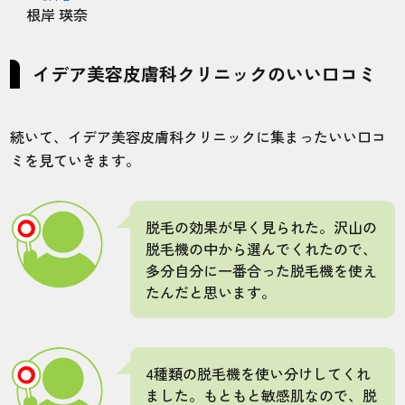
根岸 瑛奈
30代・安藤さん
4.0
イデア美容皮膚科クリニックのいい口コミ
施術
接客
雰囲気
料金
予約
続いて、イデア美容皮膚科クリニックに集まったいい口コ
4
5
5
5
3
ミを見ていきます。
店舗
施術部位
脱毛の効果が早く見られた。沢山の
東京錦糸町院
全身
脱毛機の中から選んでくれたので、
多分自分に一番合った脱毛機を使え
たんだと思います。
基本的に予約は取りやすいけど、ギリギリ
に予約を使用とすると土日祝は埋まってる
ことがある。
4種類の脱毛機を使い分けしてくれ
ました。もともと敏感肌なので、脱