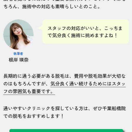
ちろん、施術中の対応も素晴らしいとのこと。
50代・梅男さん
5.0
スタッフの対応がいいと、こっちま
で気分良く施術に挑めますよね！
施術
接客
雰囲気
料金
予約
5
5
5
5
5
執筆者
根岸 瑛奈
店舗
施術部位
長期的に通う必要がある脱毛は、費用や脱毛効果が大切な
千葉船橋院
全身
のはもちろんですが、
気分良く通い続けるためにはスタッ
フの雰囲気も重要です。
VIOとヒゲを含む脱毛プランで8回コースを
選択。ヒゲだけは完全に毛を無くしたった
通いやすいクリニックを探している方は、ぜひ千葉船橋院
ので、コースが終わったあとにヒゲだけ追
での脱毛をおすすめします！
加で8回脱毛しました。毛が濃い部位は脱毛
を始めてからだいたい4回め、毛が薄い部位