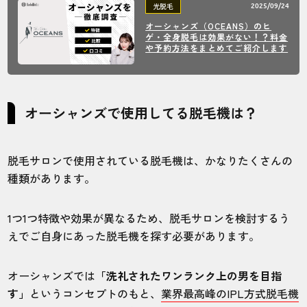
光脱毛
2025/09/24
オーシャンズ（OCEANS）のヒ
ゲ・全身脱毛は効果がない！？料金
他のサロンより、施術を短い間隔で受けれ
や予約方法をまとめてご紹介します
るので完了までが早いです。永遠に通わな
ければなのかと思っていたので安心。コス
パも良いです◎
オーシャンズで使用してる脱毛機は？
20代・こんたさん
5.0
脱毛サロンで使用されている脱毛機は、かなりたくさんの
種類があります。
施術
接客
雰囲気
料金
予約
5
5
5
5
5
1つ1つ特徴や効果が異なるため、脱毛サロンを検討するう
えでご自身にあった脱毛機を探す必要があります。
店舗
施術部位
オーシャンズでは
「洗礼されたワンランク上の男を目指
青山店
全身
す」
というコンセプトのもと、
業界最高峰のIPL方式脱毛機