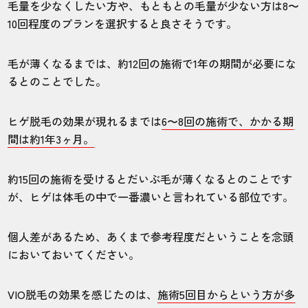
毛量を少なくしたい方や、もともとの毛量が少ない方は8〜
店舗
施術部位
10回程度のプランを選択すると良さそうです。
六本木店
全身
毛が薄くなるまでは、約12回の施術で1年の期間が必要にな
るとのことでした。
美大に通っていますが、オーシャンズが気
ヒゲ脱毛の効果が現れるまでは
6〜8回の施術で、かかる期
になり契約。壁の絵画も興味深く、脱毛の
間は約1年3ヶ月。
楽しみです。
約15回の施術を受けるとだいぶ毛が薄くなるとのことです
30代・りゅうたろうさん
が、ヒゲは体毛の中で一番濃いと言われている部位です。
5.0
個人差があるため、あくまで参考程度だということを念頭
施術
接客
雰囲気
料金
予約
においておいてください。
5
5
5
5
5
VIO脱毛の効果を感じたのは、
施術5回目からという方が多
店舗
施術部位