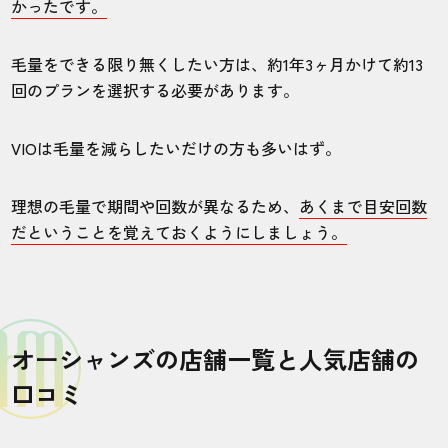
かったです。
梅田店
全身
毛量をできる限り無くしたい方は、約1年3ヶ月かけて約13
回のプランを選択する必要があります。
じっくりと自分の話しを聞いていただき、
オーダーメイドの施術プランを選んでもら
VIOは毛量を減らしたいだけの方も多いはず。
いました。雰囲気だけでなく、対応もレベ
ルが高いですね。
理想の毛量で期間や回数が異なるため、
あくまで目安回数
だということを覚えておくようにしましょう。
30代・猫派さん
5.0
施術
接客
雰囲気
料金
予約
オーシャンズの店舗一覧と人気店舗の
5
4
5
5
4
口コミ
店舗
施術部位