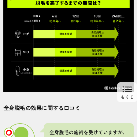
40代・尊さん
5.0
施術
接客
雰囲気
料金
予約
5
5
5
3
5
店舗
施術部位
河原町店
ヒゲ
割引になるキャンペーンは特にないので、
提示されている料金一択という感じです。
脱毛サロンはキャンペーンがたくさんある
全身脱毛の効果に関する口コミ
イメージでした。
全身脱毛の施術を受けていますが、
50代・KOUさん