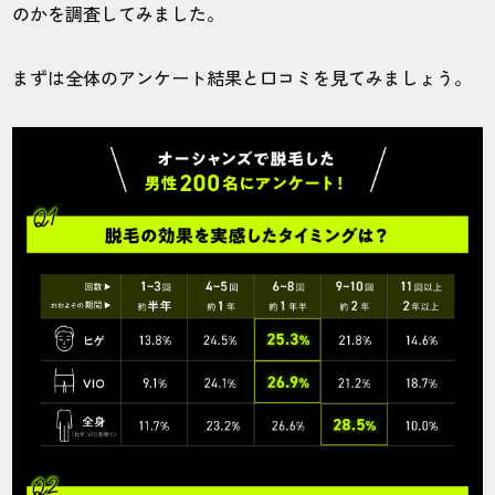
のかを調査してみました。
50代・森永さん
まずは全体のアンケート結果と口コミを見てみましょう。
4.0
施術
接客
雰囲気
料金
予約
5
5
5
3
4
店舗
施術部位
名古屋店
ヒゲ
ローンの対応もないので、支払い方法は少
ないですね。学生さんとか厳しいんじゃな
いかな？