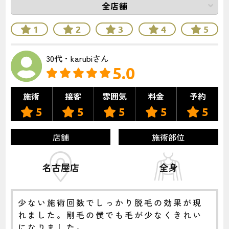
1
2
3
4
5
30代・karubiさん
5.0
施術
接客
雰囲気
料金
予約
5
5
5
5
5
店舗
施術部位
名古屋店
全身
少ない施術回数でしっかり脱毛の効果が現
れました。剛毛の僕でも毛が少なくきれい
になりました。