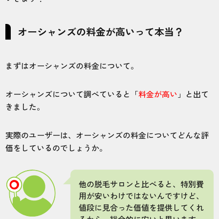
施術
接客
雰囲気
料金
予約
5
5
4
5
4
オーシャンズの料金が高いって本当？
店舗
施術部位
まずはオーシャンズの料金について。
岡山店
ヒゲ
オーシャンズについて調べていると「
料金が高い
」と出て
きました。
駅から歩いていますが少し遠いです。岡山
店は車の方が良いですよ。
実際のユーザーは、オーシャンズの料金についてどんな評
価をしているのでしょうか。
20代・HONさん
5.0
他の脱毛サロンと比べると、特別費
施術
接客
雰囲気
料金
予約
用が安いわけではないんですけど、
5
5
5
5
5
値段に見合った価値を提供してくれ