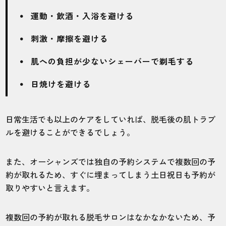
寄ってます。完全予約制なので待ちとかも
なくて良いです。
運動・飲酒・入浴を避ける
刺激・摩擦を避ける
30代・狐さん
肌への負担が少ないシェーバーで剃毛する
5.0
日焼けを避ける
施術
接客
雰囲気
料金
予約
5
5
5
5
5
日常生活でも以上のケアをしていれば、脱毛後の肌トラブ
店舗
施術部位
ルを避けることができるでしょう。
名古屋店
手腕あし
また、オーシャンズでは独自の予約システムで複数回の予
約が取れるため、すぐに埋まってしまう土日祝日も予約が
取りやすいと言えます。
栄駅から歩いてすぐなので通いやすいで
す。スタッフの対応も丁寧なので満足して
複数回の予約が取れる脱毛サロンはなかなかないため、予
います。