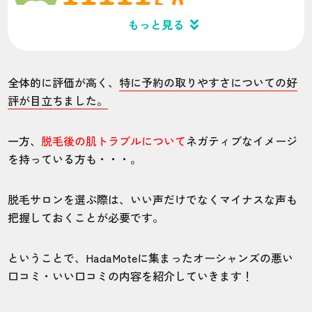
5.0
もっと見る
施術
接客
雰囲気
料金
予約
5
5
5
5
5
全体的に評価が高く、
特に予約の取りやすさについての好
店舗
施術部位
評が目立ちました。
五条店
全身
一方、
脱毛後の肌トラブルについて
ネガティブなイメージ
を持っている方も・・・。
1〜2ヶ月前だったら普通に予約が取れる！
だから最短で脱毛が終わる。
脱毛サロンを選ぶ際は、いい声だけでなくマイナスな声も
把握しておくことが必要です。
30代・桜井はんさん
ということで、HadaMoteに集まったオーシャンズの悪い
5.0
口コミ・いい口コミの内容を紹介していきます！
施術
接客
雰囲気
料金
予約