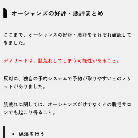
店内がすごく綺麗で掃除も行き届いていま
オーシャンズの好評・悪評まとめ
す。駅からすぐなので通いやすい店舗です
よ！
ここまで、オーシャンズの好評・悪評をそれぞれ確認して
きました。
40代・ジョジョジョさん
5.0
デメリットは、肌荒れしてしまう可能性があること。
施術
接客
雰囲気
料金
予約
5
5
5
5
5
反対に、
独自の予約システムで予約が取りやすいとのメリ
ットがありました。
店舗
施術部位
肌荒れに関しては、オーシャンズだけでなくどの脱毛サロ
五条店
ヒゲ
ンでも起こり得ること。
友人とよく烏丸あたりで会うのでついでに
保湿を行う