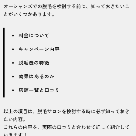
40代・裕次郎さん
オーシャンズでの脱毛を検討する前に、知っておきたいこ
5.0
とがいくつかあります。
施術
接客
雰囲気
料金
予約
5
5
5
5
5
料金について
キャンペーン内容
店舗
施術部位
脱毛機の特徴
岡山店
全身
効果はあるのか
車で仕事に行くので帰りによっています。
店舗一覧と口コミ
駐車場もあって助かります。
以上の項目は、脱毛サロンを検討する時に必ず知っておき
30代・優さん
たい内容。
5.0
これらの内容を、実際の口コミと合わせて詳しく紹介して
いきます！