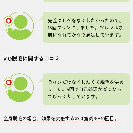
施術
接客
雰囲気
料金
予約
5
5
5
5
5
完全にヒゲをなくしたかったので、
15回プランにしました。ツルツルな
店舗
施術部位
肌になれてかなり満足しています。
姫路店
ヒゲ
VIO脱毛に関する口コミ
スタッフの接客がやはり他とは違い、高級
感溢れる空間も素晴らしいです。
ラインだけなくしたくて脱毛を決め
ました。5回で自己処理が楽になっ
てびっくりしています。
10代・RONIさん
5.0
全身脱毛の場合、効果を実感するのは施術8〜10回目。
施術
接客
雰囲気
料金
予約
5
5
5
5
5