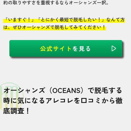
約の取りやすさを重視するならオーシャンズ一択。
20代・かいらさん
「いますぐ！」「とにかく最短で脱毛したい！」なんて方
5.0
は、ぜひオーシャンズで脱毛してみてください！
施術
接客
雰囲気
料金
予約
5
5
5
5
5
公式サイト
を見る
店舗
施術部位
名古屋店
全身
オーシャンズ（OCEANS）で脱毛する
アメニティが用意されているので、服装と
時に気になるアレコレを口コミから徹
か気にせず行けて良いですね。スタッフも
底調査！
優しいです。