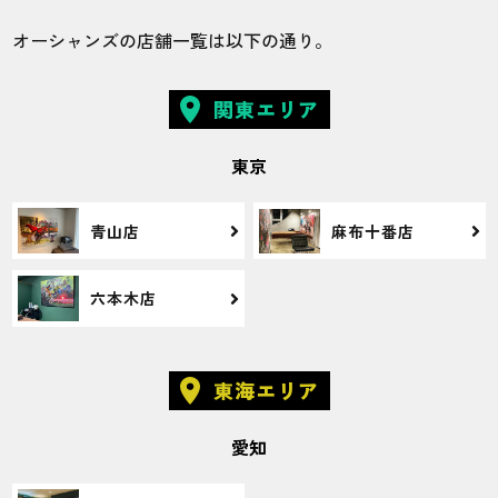
梅田店
ヒゲ
オーシャンズの店舗一覧は以下の通り。
他のスタッフの対応が良すぎるのか、少し
関東エリア
そっけないスタッフがいてマイナスな印象
を抱いてしまいました。
東京
青山店
麻布十番店
30代・GONさん
4.0
六本木店
施術
接客
雰囲気
料金
予約
4
5
5
5
3
東海エリア
店舗
施術部位
愛知
堀江店
全身