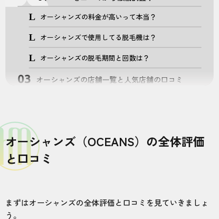
オーシャンズの料金が高いって本当？
オーシャンズで使用してる脱毛機は？
オーシャンズの脱毛期間と回数は？
オーシャンズの店舗一覧と人気店舗の口コミ
六本木店の口コミ
名古屋栄店の口コミ
オーシャンズ（OCEANS）の全体評価
鳥丸五条店の口コミ
と口コミ
無料カウンセリングの流れと注意点をご紹介
【まとめ】オーシャンズ（OCEANS）はこんな人
におすすめなメンズ脱毛サロン！
まずはオーシャンズの全体評価と口コミを見ていきましょ
他のメンズ脱毛サロンの口コミ・評判が知りたい
う。
方はこちら！！