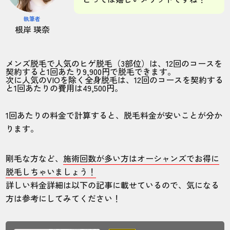
六本木店
ヒゲ
執筆者
根岸 瑛奈
駅からすぐなので、仕事終わりに通ってい
メンズ脱毛で人気のヒゲ脱毛（3部位）は、12回のコースを
ます。個室だからリラックスできてとても
契約すると1回あたり9,900円で脱毛できます。
よいです。
次に人気のVIOを除く全身脱毛は、12回のコースを契約する
と1回あたりの費用は49,500円。
40代・JOYさん
1回あたりの料金で計算すると、脱毛料金が安いことが分か
5.0
ります。
施術
接客
雰囲気
料金
予約
剛毛な方など、
施術回数が多い方はオーシャンズでお得に
5
5
5
5
5
脱毛しちゃいましょう！
詳しい料金詳細は以下の記事に載せているので、気になる
店舗
施術部位
方は参考にしてみてください！
五条店
全身