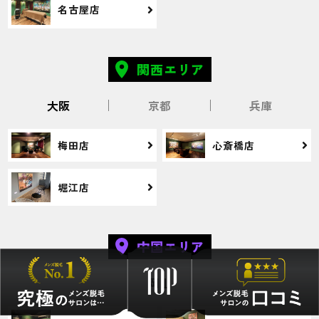
名古屋店
土日で通いたいのですが、ときどき埋まっ
ていて予約が取れなかったりします。ルー
ムが少ないから仕方ないのかな。。。
関西エリア
大阪
京都
兵庫
30代・まるおさん
5.0
梅田店
心斎橋店
施術
接客
雰囲気
料金
予約
堀江店
5
5
5
5
5
店舗
施術部位
中国エリア
岡山店
全身
岡山