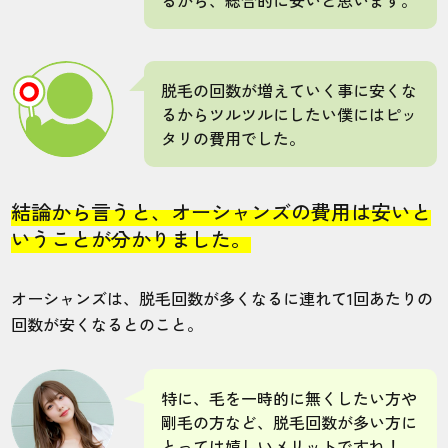
るから、総合的に安いと思います。
店舗
施術部位
六本木店
VIO
脱毛の回数が増えていく事に安くな
るからツルツルにしたい僕にはピッ
タリの費用でした。
夜遅くまで営業しているのが本当に助かり
ます！残業すること多いですが、継続でき
ています。
結論から言うと、オーシャンズの費用は安いと
いうことが分かりました。
30代・ぐっちさん
5.0
オーシャンズは、脱毛回数が多くなるに連れて1回あたりの
回数が安くなるとのこと。
施術
接客
雰囲気
料金
予約
5
5
5
5
5
特に、毛を一時的に無くしたい方や
剛毛の方など、脱毛回数が多い方に
店舗
施術部位
とっては嬉しいメリットですね！