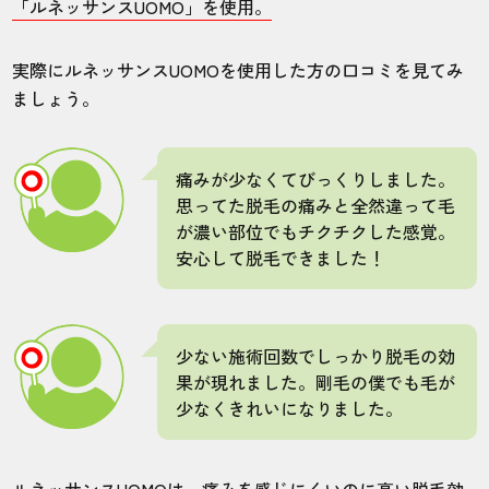
「ルネッサンスUOMO」を使用。
全身脱毛を受けています。VIOは以前に他の
クリニックでやっていたので、それ以外の
実際にルネッサンスUOMOを使用した方の口コミを見てみ
部位を全て脱毛してもらいました。柔軟に
ましょう。
対応していただけるので嬉しいです。
痛みが少なくてびっくりしました。
20代・YUJIROさん
思ってた脱毛の痛みと全然違って毛
5.0
が濃い部位でもチクチクした感覚。
安心して脱毛できました！
施術
接客
雰囲気
料金
予約
5
5
5
5
5
少ない施術回数でしっかり脱毛の効
店舗
施術部位
果が現れました。剛毛の僕でも毛が
少なくきれいになりました。
岡山南店
全身
ルネッサンスUOMOは、痛みを感じにくいのに高い脱毛効