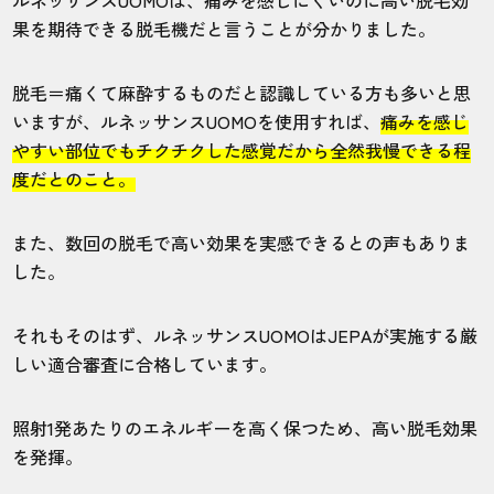
もともとヒゲ脱毛を受けていましたが、へ
果を期待できる脱毛機だと言うことが分かりました。
その下だけ脱毛したかったので追加でその
部位の5回を契約。しっかり効果も感じられ
脱毛＝痛くて麻酔するものだと認識している方も多いと思
て大満足です。
いますが、ルネッサンスUOMOを使用すれば、
痛みを感じ
やすい部位でもチクチクした感覚だから全然我慢できる程
30代・麻辣 さん
度だとのこと。
5.0
また、数回の脱毛で高い効果を実感できるとの声もありま
施術
接客
雰囲気
料金
予約
した。
5
5
5
5
5
それもそのはず、ルネッサンスUOMOはJEPAが実施する厳
店舗
施術部位
しい適合審査に合格しています。
姫路店
ヒゲ
照射1発あたりのエネルギーを高く保つため、高い脱毛効果
を発揮。
ヒゲが濃いのが気になり通っていますが、