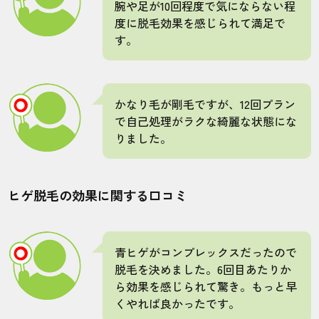
腕や足が10回程度で気にならない程
5.0
度に脱毛効果を感じられて満足で
す。
施術
接客
雰囲気
料金
予約
5
5
5
5
5
かなり毛が剛毛ですが、12回プラン
店舗
施術部位
で自己処理がラクな綺麗な状態にな
りました。
岡山問屋町店
全身
ヒゲ脱毛の効果に関する口コミ
オーダーメイドのプランは高いのかなと思
っていましたが、通常プランよりお得にな
って良心的だなと感じました。
青ヒゲがコンプレックスだったので
脱毛を決めました。6回目あたりか
30代・水田さん
ら効果を感じられて驚き。もっと早
5.0
くやれば良かったです。