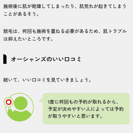
店舗
施術部位
施術後に肌が乾燥してしまったり、肌荒れが起きてしまう
ことがあるそう。
梅田店
全身
脱毛は、何回も施術を重ねる必要があるため、肌トラブル
は抑えたいところです。
初めて脱毛をしました。施術後になにもし
なかったら肌がかっさかさになってしまい
ました。
オーシャンズのいい口コミ
30代・ぐんまちゃんさん
続いて、いい口コミを見ていきましょう。
4.0
施術
接客
雰囲気
料金
予約
1度に何回もの予約が取れるから、
予定が決めやすい人によっては予約
3
5
5
5
4
が取りやすいと思います。
店舗
施術部位