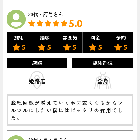
30代・府号さん
5.0
施術
接客
雰囲気
料金
予約
5
5
5
5
5
店舗
施術部位
姫路店
全身
脱毛回数が増えていく事に安くなるからツ
ルツルにしたい僕にはピッタリの費用でし
た。
30代・ラ・ラさん