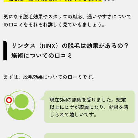
5.0
気になる脱毛効果やスタッフの対応、通いやすさについて
施術
接客
雰囲気
料金
予約
の口コミをそれぞれ詳しく見ていきましょう。
5
5
5
5
5
店舗
施術部位
リンクス（RINX）の脱毛は効果があるの？
施術についての口コミ
秋田駅前店
全身
まずは、脱毛効果についての口コミです。
全身脱毛したくてリンクスの全身脱毛プラ
ンにしました。8回だと保証が付くので安心
ですね。満足しています。
現在5回の施術を受けました。想定
以上にヒゲが綺麗になり、効果を感
じられて嬉しいです。
30代・テルまえさん
5.0