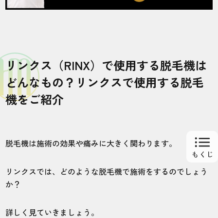
5
5
5
5
5
店舗
施術部位
リンクス（RINX）で使用する脱毛機は
静岡浜松店
手腕あし
どんなもの？リンクスで使用する脱毛
機をご紹介
スタッフが丁寧で優しいし、駅からすぐな
ので大満足。
脱毛機は施術の効果や痛みに大きく関わります。
50代・GUARDさん
5.0
リンクスでは、どのような脱毛機で施術をするのでしょう
施術
接客
雰囲気
料金
予約
か？
5
5
5
5
5
詳しく見ていきましょう。