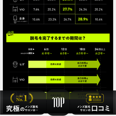
5
5
5
5
5
店舗
施術部位
山形駅前店
全身
どのプランにするか迷ったのでオーダーメ
イドで決めてもらいました。丁寧に要望を
聞いてもらえて良かったです。
20代・みつきさん
5.0
施術
接客
雰囲気
料金
予約
5
5
5
5
5