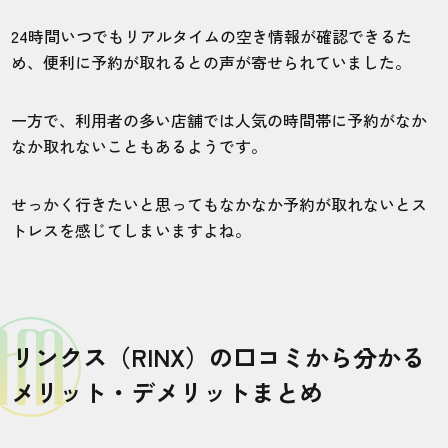
く感じます。
24時間いつでもリアルタイムの空き情報が確認できるた
め、便利に予約が取れるとの声が寄せられていました。
20代・漆黒の剣さん
5.0
一方で、利用者の多い店舗では人気の時間帯に予約がなか
なか取れないこともあるようです。
施術
接客
雰囲気
料金
予約
4
4
5
5
5
せっかく行きたいと思ってもなかなか予約が取れないとス
トレスを感じてしまいますよね。
店舗
施術部位
埼玉大宮店
全身
リンクス（RINX）の口コミから分かる
人によって態度が違うように感じます。気
メリット・デメリットまとめ
にしすぎかもしれないですが、、、