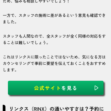
ため、悩みも相談しやすいでしょう！
東京渋谷店
ヒゲ
一方で、スタッフの施術に差があるという意見も確認でき
ました。
都内の店舗は予約が時々取れないことがあ
ります。
スタッフも人間なので、全スタッフが全く同様の対応をす
ることは難しいでしょう。
30代・YUMAさん
5.0
これはリンクスに限ったことではないため、気になる方は
カウンセリングで事前に要望を伝えておくことをおすすめ
施術
接客
雰囲気
料金
予約
します。
5
5
5
5
5
公式サイト
を見る
店舗
施術部位
宮城仙台店
ヒゲ
リンクス（RINX）の通いやすさは？予約に