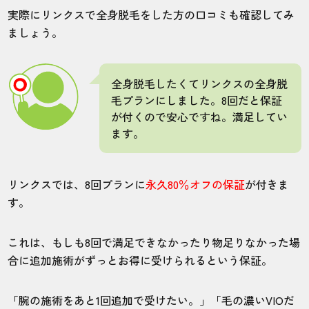
店は雰囲気が良くて好きです。
実際にリンクスで全身脱毛をした方の口コミも確認してみ
ましょう。
30代・だっちゃんさん
4.0
全身脱毛したくてリンクスの全身脱
毛プランにしました。8回だと保証
施術
接客
雰囲気
料金
予約
が付くので安心ですね。満足してい
5
5
4
5
3
ます。
店舗
施術部位
リンクスでは、8回プランに
永久80％オフの保証
が付きま
す。
大阪梅田店
ヒゲ
これは、もしも8回で満足できなかったり物足りなかった場
通いやすいので梅田の店舗にしましたが、
合に追加施術がずっとお得に受けられるという保証。
なかなか予約が埋まっています。それだけ
改善されてほしい、、、
「腕の施術をあと1回追加で受けたい。」「毛の濃いVIOだ