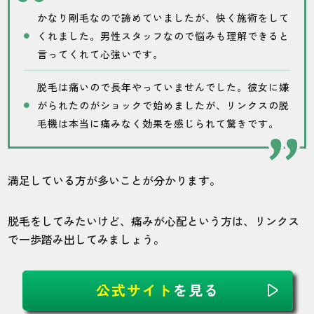
通いやすくて選んだけど、スタッフによっ
かなり剛毛なので諦めていましたが、快く施術をして
て照射に差がある感じがします、、、
くれました。男性スタッフなので悩みも理解できると
言ってくれて心強いです。
40代・古都さん
脱毛は痛いので長年やっていませんでした。彼女に嫌
5.0
がられたのがショックで始めましたが、リンクスの脱
毛機は本当に痛みなく効果を感じられて驚きです。
施術
接客
雰囲気
料金
予約
5
5
5
5
5
満足している方が多いことが分かります。
店舗
施術部位
脱毛をしてみたいけど、痛みが心配という方は、リンクス
東京池袋店
ヒゲ
で一歩踏み出してみましょう。
駅からすぐなので乗り換えついでに通って
公式サイト
を見る
います。