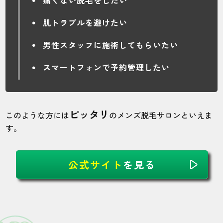
痛くない脱毛をしたい
5
5
5
5
5
肌トラブルを避けたい
店舗
施術部位
男性スタッフに施術してもらいたい
品川五反田店
VIO
スマートフォンで予約管理したい
スタッフはみなさん男性のみで、相談しや
すい環境です。
ピッタリ
このような方には
のメンズ脱毛サロンといえま
す。
30代・くちぱっちさん
5.0
公式サイト
を見る
施術
接客
雰囲気
料金
予約
5
5
5
5
5