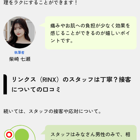
理をラクにすることができます！
店舗
施術部位
痛みやお肌への負担が少なく効果を
岩手盛岡店
ヒゲ
感じることができるのが嬉しいポイ
ントです。
執筆者
現在5回の施術を受けました。想定以上にヒ
柴崎 七瀬
ゲが綺麗になり、効果を感じられて嬉しい
です。
リンクス（RINX）のスタッフは丁寧？接客
についての口コミ
20代・忍者マンさん
5.0
続いては、スタッフの接客や応対について。
施術
接客
雰囲気
料金
予約
5
5
5
5
5
スタッフはみなさん男性のみで、相
店舗
施術部位