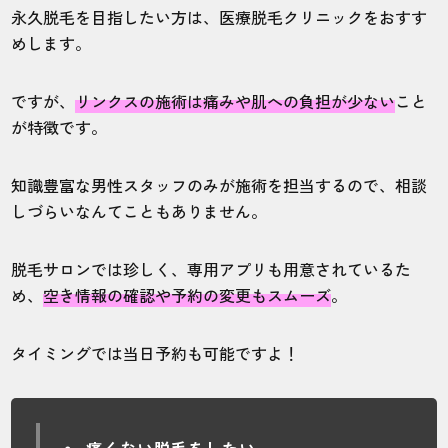
永久脱毛を目指したい方は、医療脱毛クリニックをおすす
施術
接客
雰囲気
料金
予約
めします。
5
5
5
5
5
ですが、
リンクスの施術は痛みや肌への負担が少ない
こと
店舗
施術部位
が特徴です。
東京渋谷店
ヒゲ
知識豊富な男性スタッフのみが施術を担当するので、相談
しづらいなんてこともありません。
特に問題ありません。スタッフが全員男性
脱毛サロンでは珍しく、専用アプリも用意されているた
で知識豊富なので相談しやすいのが嬉しい
め、
空き情報の確認や予約の変更もスムーズ
。
です。
タイミングでは当日予約も可能ですよ！
30代・ba-baluさん
5.0
施術
接客
雰囲気
料金
予約