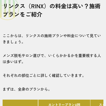
店舗
施術部位
リンクス（RINX）の料金は高い？施術
プランをご紹介
福島郡山店
全身
問題は特にありません。スタッフが知識豊
ここからは、リンクスの施術プランや料金について見てい
富なので、的確な提案をしてくれます。
きましょう。
40代・悠太郎さん
メンズ脱毛サロン選びで、いくらかかるかを重要視する人
5.0
は多いはず。
施術
接客
雰囲気
料金
予約
それぞれの部位ごとに詳しく確認していきます。
5
5
5
5
5
まずは、全身のプランから。
店舗
施術部位
長崎店
全身
エントリープラン4回
スタ