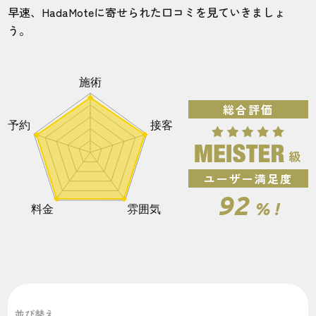
リンクスの無料サービス
早速、HadaMoteに寄せられた口コミを見ていきましょ
う。
お得になるキャンペーンのご紹介
全国に88店舗！リンクス（RINX）の店舗一覧をご
紹介。
店舗ごとの利用者の声をご紹介
総合評価
リンクス（RINX）のカウンセリング予約方法
【総評】リンクス（RINX）は満足度の高い脱毛を
したい人におすすめ！
ユーザー満足度
リンクスに関するよくある質問
92
% !
他のメンズ脱毛サロンの口コミ・評判が知りたい
方はこちら！！
並び替え