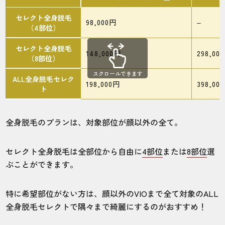
セレクト全身脱毛
98,000円
–
（4部位）
スタッフが丁寧で優しいし、すごく良い店
舗だと思います。
セレクト全身脱毛
148,000円
298,00
（8部位）
スクロールできます
30代・ぽぽろさん
ALL全身脱毛セレク
198,000円
398,00
ト
5.0
施術
接客
雰囲気
料金
予約
全身脱毛のプランは、対象部位が顔以外の全て。
5
5
5
5
5
セレクト全身脱毛は全部位から自由に
4部位
または
8部位
選
店舗
施術部位
ぶことができます。
長崎店
ヒゲ
特に希望部位がない方は、顔以外のVIOまで全て対象のALL
全身脱毛セレクトで隅々まで綺麗にするのがおすすめ！
他の店舗も行ったことがありますが、長崎