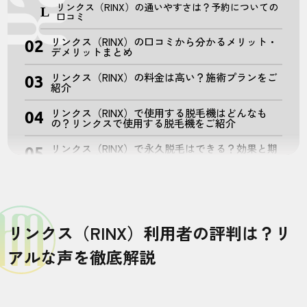
リンクス（RINX）の通いやすさは？予約についての
口コミ
リンクス（RINX）の口コミから分かるメリット・
デメリットまとめ
リンクス（RINX）の料金は高い？施術プランをご
紹介
リンクス（RINX）で使用する脱毛機はどんなも
の？リンクスで使用する脱毛機をご紹介
リンクス（RINX）で永久脱毛はできる？効果と期
間をご紹介
ヒゲ脱毛の回数と期間
VIO脱毛の回数と期間
リンクス（RINX）利用者の評判は？リ
全身脱毛の回数と期間
アルな声を徹底解説
リンクス（RINX）のサービスは良い？お得になる
キャンペーンもご紹介