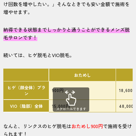
け回数を増やしたい。」そんなときでも安い金額で施術を
増やせます。
30代・レモンサワーさん
4.0
納得できる状態までしっかりと通うことができるメンズ脱
施術
接客
雰囲気
料金
予約
毛サロンです！
4
5
5
5
3
続いては、ヒゲ脱毛とVIO脱毛。
店舗
施術部位
おためし
大阪梅田店
手腕あし
ヒゲ（顔全体）プラ
900円
18,600
ン
スタッフも良いけど、予約が取れづらいこ
とが多い、、、きっと人気の店舗なんだと
VIO（陰部）全体
15,000円
48,000
スクロールできます
思います。
なんと、リンクスのヒゲ脱毛は
おためし900円
で施術を受け
られます！
20代・りゅうたさん