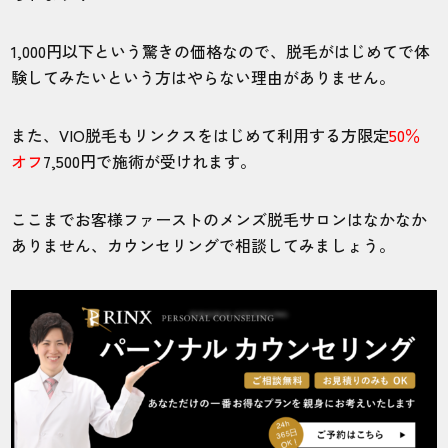
5.0
1,000円以下という驚きの価格なので、脱毛がはじめてで体
施術
接客
雰囲気
料金
予約
験してみたいという方はやらない理由がありません。
5
5
5
5
5
また、VIO脱毛もリンクスをはじめて利用する方限定
50％
店舗
施術部位
オフ
7,500円で施術が受けれます。
静岡浜松店
ヒゲ
ここまでお客様ファーストのメンズ脱毛サロンはなかなか
ありません、カウンセリングで相談してみましょう。
転勤で浜松になりましたが、駅からすぐの
通いやすい店舗があって助かりました。
20代・理人さん
5.0
施術
接客
雰囲気
料金
予約