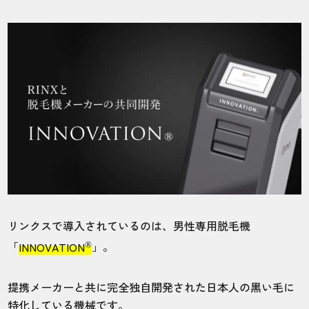
店舗
施術部位
静岡浜松店
ヒゲ
すごくアクセスしやすくて便利です。スタ
ッフもみなさん優しいので長いこと通って
います。
20代・海ねこさん
5.0
リンクスで導入されているのは、男性専用脱毛機
施術
接客
雰囲気
料金
予約
®
「
INNOVATION
」。
3
5
5
5
5
店舗
施術部位
提携メーカーと共に完全独自開発された日本人の黒い毛に
特化している機械です。