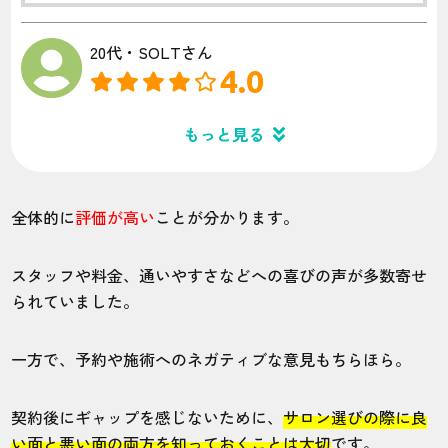
20代・SOLTさん
4.0
施術
接客
雰囲気
料金
予約
もっと見る
3
5
5
4
4
店舗
施術部位
全体的に
評価が高い
ことが分かります。
東京渋谷店
全身
スタッフや料金、通いやすさなどへの喜びの声が多数寄せ
られていました。
期間をあけるとまた生えてくるのが残念で
す。
一方で、予約や施術へのネガティブな意見もちらほら。
契約後にギャップを感じないために、
サロン選びの際に良
20代・マルボルクさん
い面と悪い面の両方を知っておくことは大切
です。