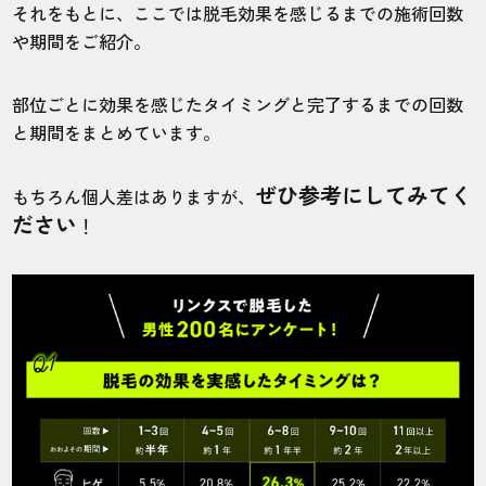
5.0
それをもとに、ここでは脱毛効果を感じるまでの施術回数
や期間をご紹介。
施術
接客
雰囲気
料金
予約
5
5
5
5
5
部位ごとに効果を感じたタイミングと完了するまでの回数
と期間をまとめています。
店舗
施術部位
ぜひ参考にしてみてく
もちろん個人差はありますが、
東京池袋店
ヒゲ
ださい
！
買い物帰りにいつも通っています！アクセ
スしやすくて便利。
30代・Gonさん
5.0
施術
接客
雰囲気
料金
予約