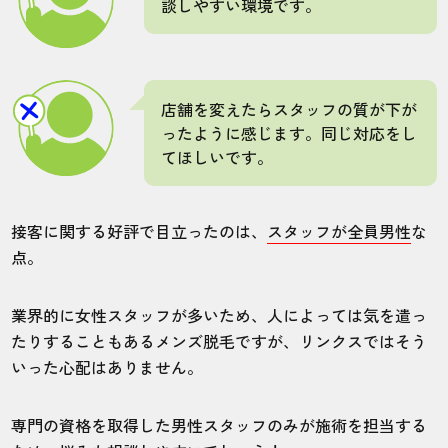
談しやすい環境です。
福島郡山店
全身
店舗を変えたらスタッフの質が下が
脱毛は痛いので長年やっていませんでし
ったように感じます。同じ対応をし
た。彼女に嫌がられたのがショックで始め
てほしいです。
ましたが、リンクスの脱毛機は本当に痛み
なく効果を感じられて驚きです。
接客に関する好評で目立ったのは、
スタッフが全員男性
な
点。
20代・朝田さん
5.0
業界的に女性スタッフが多いため、人によっては気を遣っ
たりすることもあるメンズ脱毛ですが、リンクスではそう
施術
接客
雰囲気
料金
予約
いった心配はありません。
5
5
5
5
3
店舗
施術部位
専門の資格を取得した男性スタッフのみが施術を担当する