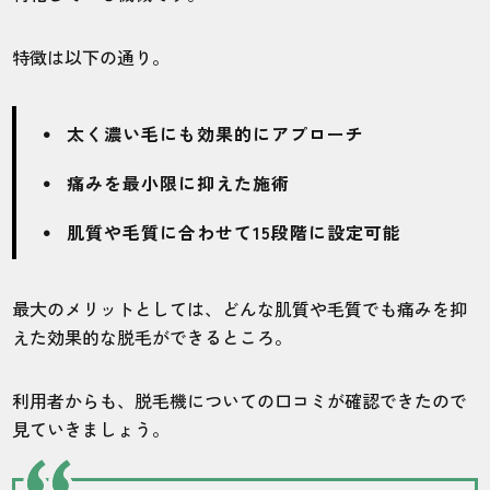
川崎駅前店
全身
特徴は以下の通り。
時々、スタッフによって光の当て方が違う
気がします。それ以外はOK。
太く濃い毛にも効果的にアプローチ
痛みを最小限に抑えた施術
30代・むんちゃんさん
4.0
肌質や毛質に合わせて15段階に設定可能
施術
接客
雰囲気
料金
予約
最大のメリットとしては、どんな肌質や毛質でも痛みを抑
3
4
5
5
5
えた効果的な脱毛ができるところ。
店舗
施術部位
利用者からも、脱毛機についての口コミが確認できたので
見ていきましょう。
川崎駅前店
手腕あし