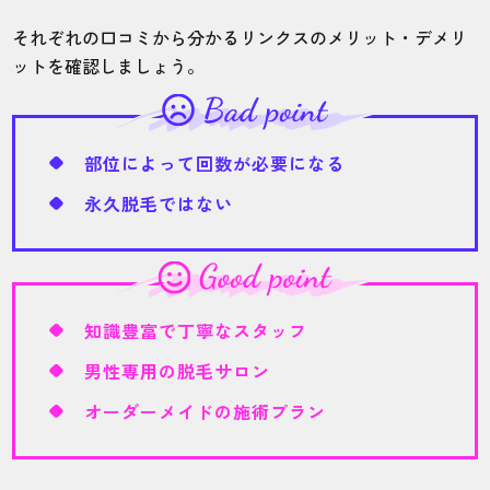
30代・チョコバッキーさん
それぞれの口コミから分かるリンクスのメリット・デメリ
5.0
ットを確認しましょう。
施術
接客
雰囲気
料金
予約
5
5
5
5
5
部位によって回数が必要になる
店舗
施術部位
永久脱毛ではない
山形駅前店
全身
スタッフさんが男性なので気を遣わずラク
知識豊富で丁寧なスタッフ
です。脱毛について詳しいのでアフターケ
男性専用の脱毛サロン
アなど教えていただけて助かっています。
オーダーメイドの施術プラン
20代・マジックテープさん
5.0