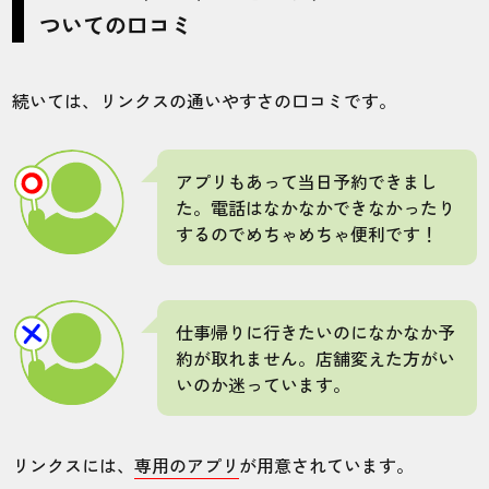
ついての口コミ
アプリもあって当日予約できました。電話
はなかなかできなかったりするのでめちゃ
めちゃ便利です！
続いては、リンクスの通いやすさの口コミです。
30代・GYOZAさん
アプリもあって当日予約できまし
4.0
た。電話はなかなかできなかったり
するのでめちゃめちゃ便利です！
施術
接客
雰囲気
料金
予約
4
5
5
4
4
仕事帰りに行きたいのになかなか予
店舗
施術部位
約が取れません。店舗変えた方がい
いのか迷っています。
秋田駅前店
全身
リンクスには、
専用のアプリ
が用意されています。
キャンペーンの費用を見ていたので少々高