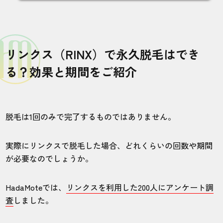
30代・NIOさん
5.0
リンクス（RINX）で永久脱毛はでき
施術
接客
雰囲気
料金
予約
る？効果と期間をご紹介
5
5
5
5
5
店舗
施術部位
脱毛は1回のみで完了するものではありません。
東京池袋店
手腕あし
実際にリンクスで脱毛した場合、どれくらいの回数や期間
が必要なのでしょうか。
スタッフはみんな話しやすくてフレンドリ
ー。気軽に相談できて良いです。
HadaMoteでは、
リンクスを利用した200人にアンケート調
査
しました。
10代・もんちっちさん